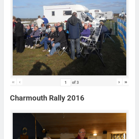
«
‹
›
»
of
3
Charmouth Rally 2016