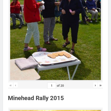
«
‹
›
»
of
20
Minehead Rally 2015