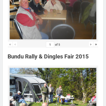
«
‹
›
»
of
5
Bundu Rally & Dingles Fair 2015