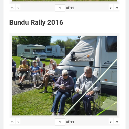
«
‹
›
»
of
15
Bundu Rally 2016
«
‹
›
»
of
11