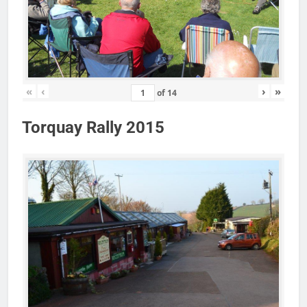
«
‹
›
»
of
14
Torquay Rally 2015