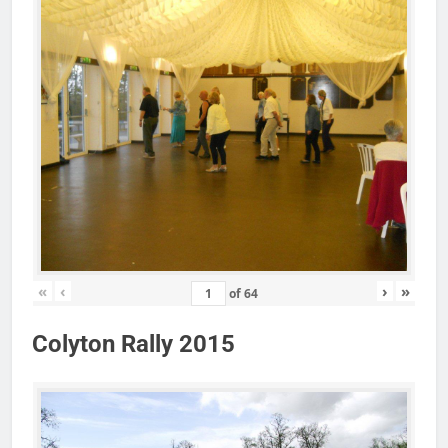
«
‹
›
»
of
64
Colyton Rally 2015