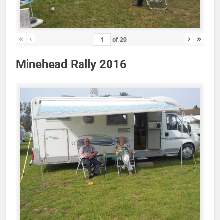
«
‹
›
»
of
20
Minehead Rally 2016