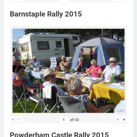
Barnstaple Rally 2015
«
‹
›
»
of
43
Powderham Castle Rally 2015