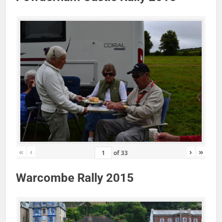
«
‹
›
»
of
33
Warcombe Rally 2015