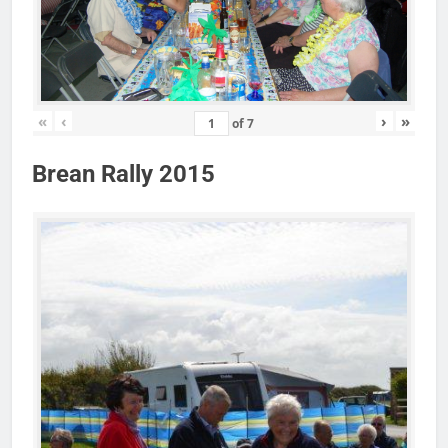
«
‹
›
»
of
7
Brean Rally 2015