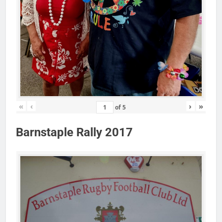
«
‹
›
»
of
5
Barnstaple Rally 2017