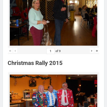
«
‹
›
»
of
9
Christmas Rally 2015