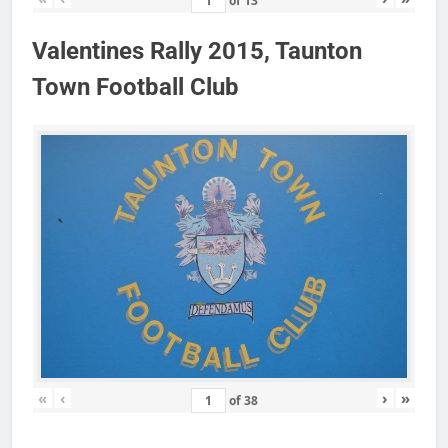
of
13
Valentines Rally 2015, Taunton
Town Football Club
«
‹
›
»
of
38