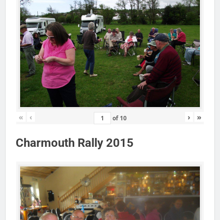
«
‹
›
»
of
10
Charmouth Rally 2015