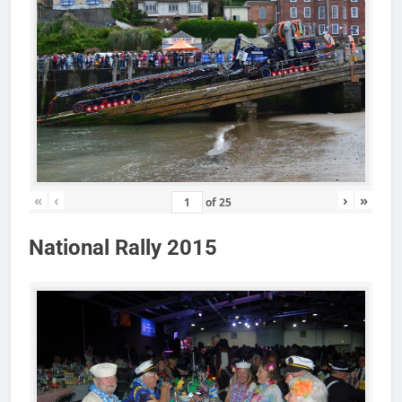
«
‹
›
»
of
25
National Rally 2015