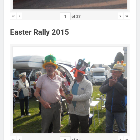
«
‹
›
»
of
27
Easter Rally 2015
«
‹
›
»