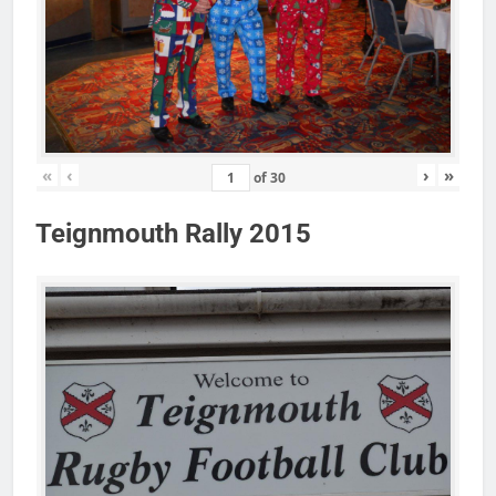
«
‹
›
»
of
30
Teignmouth Rally 2015