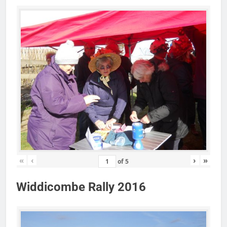
«
‹
›
»
of
5
Widdicombe Rally 2016