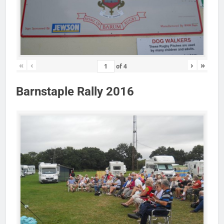
«
‹
›
»
of
4
Barnstaple Rally 2016