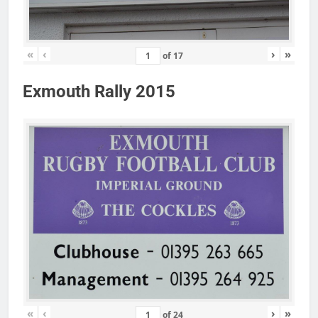
«
‹
›
»
of
17
Exmouth Rally 2015
«
‹
›
»
of
24