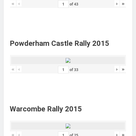
«
‹
›
»
of
43
Powderham Castle Rally 2015
«
‹
›
»
of
33
Warcombe Rally 2015
«
‹
›
»
of
25