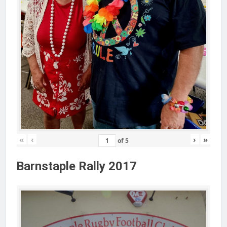
«
‹
›
»
of
5
Barnstaple Rally 2017