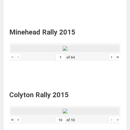
Minehead Rally 2015
«
‹
›
»
of
64
Colyton Rally 2015
«
‹
›
»
of
10