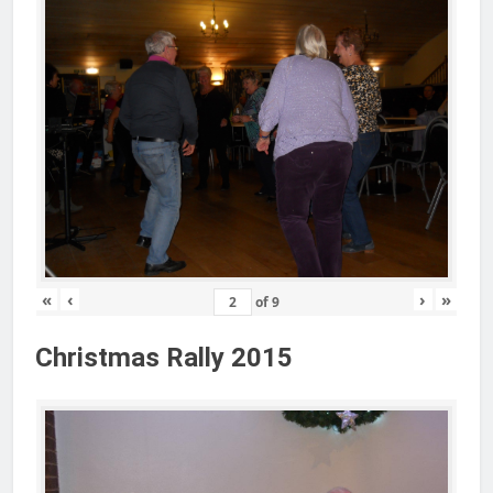
«
‹
›
»
of
9
Christmas Rally 2015