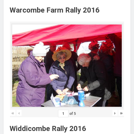
Warcombe Farm Rally 2016
«
‹
›
»
of
5
Widdicombe Rally 2016