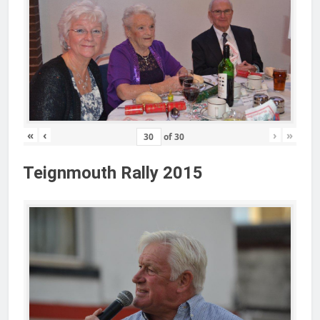
«
‹
›
»
of
30
Teignmouth Rally 2015