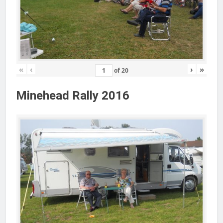
«
‹
›
»
of
20
Minehead Rally 2016