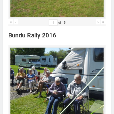
«
‹
›
»
of
15
Bundu Rally 2016