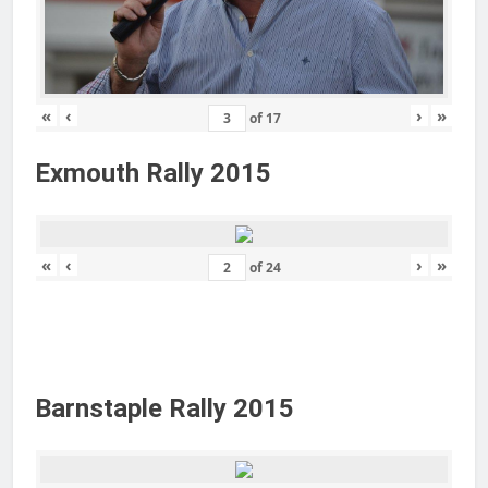
«
‹
›
»
of
17
Exmouth Rally 2015
«
‹
›
»
of
24
Barnstaple Rally 2015