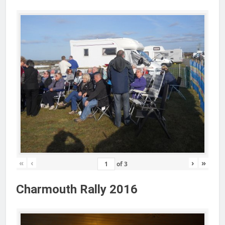
«
‹
›
»
of
3
Charmouth Rally 2016