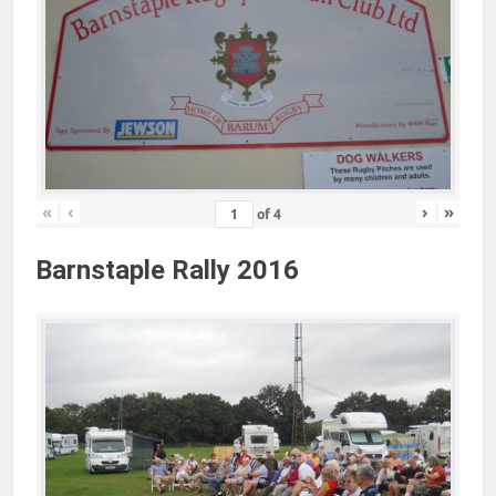
«
‹
›
»
of
4
Barnstaple Rally 2016