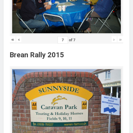
«
‹
›
»
of
7
Brean Rally 2015