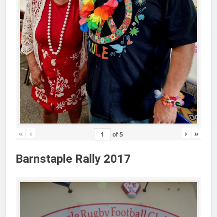
«
‹
›
»
of
5
Barnstaple Rally 2017