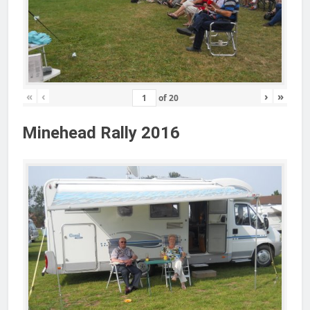
«
‹
›
»
of
20
Minehead Rally 2016