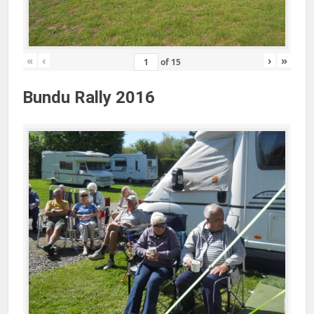
«
‹
›
»
of
15
Bundu Rally 2016