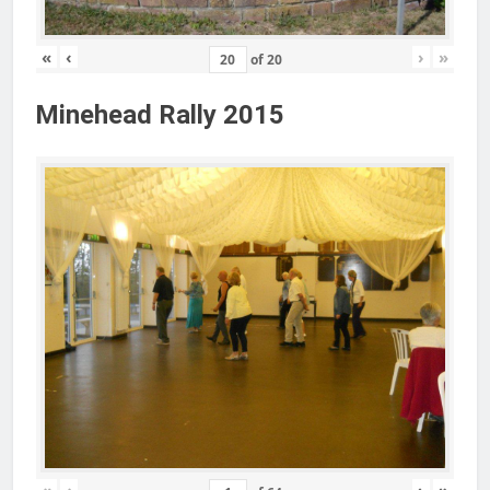
«
‹
›
»
of
20
Minehead Rally 2015
«
‹
›
»