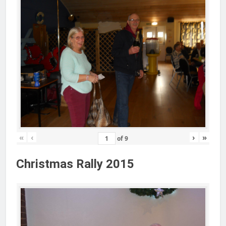
«
‹
›
»
of
9
Christmas Rally 2015