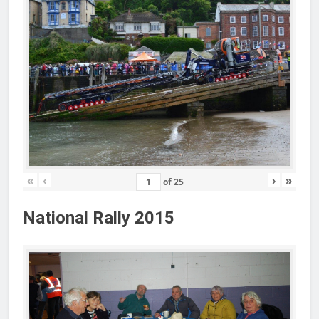
«
‹
›
»
of
25
National Rally 2015