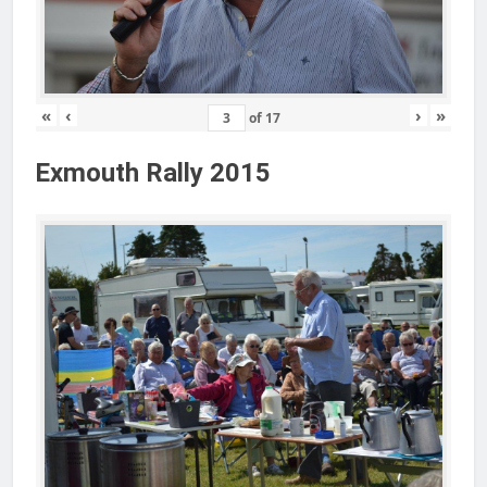
«
‹
›
»
of
17
Exmouth Rally 2015