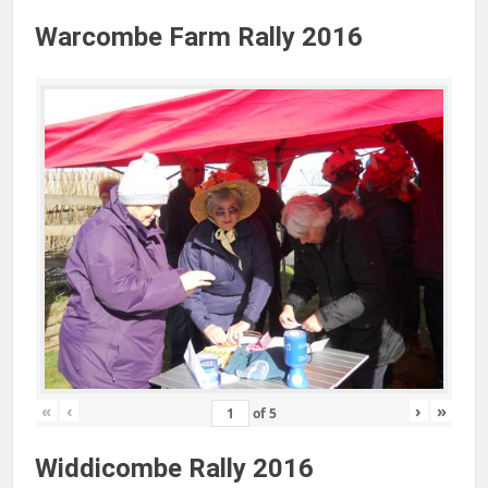
Warcombe Farm Rally 2016
«
‹
›
»
of
5
Widdicombe Rally 2016