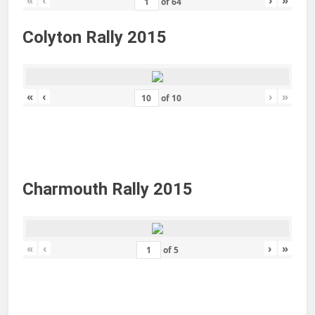
of
64
Colyton Rally 2015
«
‹
›
»
of
10
Charmouth Rally 2015
«
‹
›
»
of
5