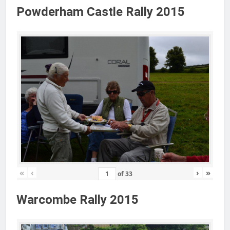
Powderham Castle Rally 2015
«
‹
›
»
of
33
Warcombe Rally 2015