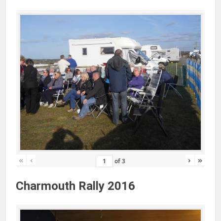
«
‹
›
»
of
3
Charmouth Rally 2016