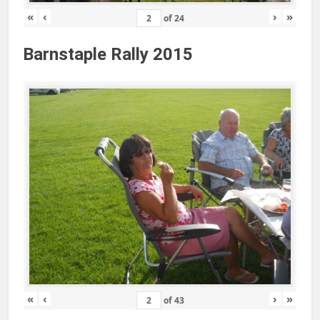
«
‹
›
»
of
24
Barnstaple Rally 2015
«
‹
›
»
of
43