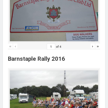
«
‹
›
»
of
4
Barnstaple Rally 2016