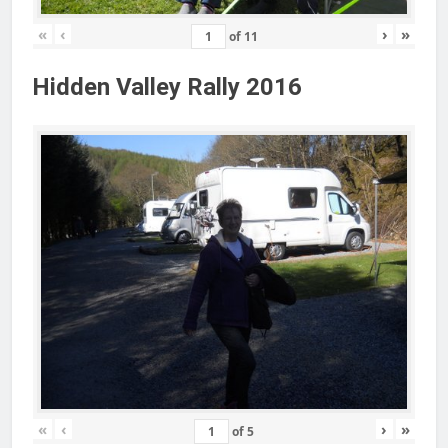
«
‹
›
»
of
11
Hidden Valley Rally 2016
«
‹
›
»
of
5