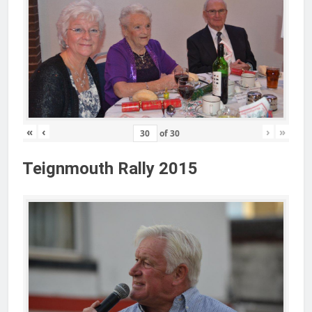
«
‹
›
»
of
30
Teignmouth Rally 2015