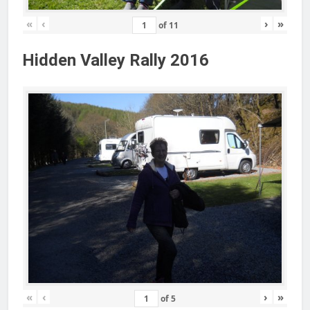
«
‹
›
»
of
11
Hidden Valley Rally 2016
«
‹
›
»
of
5