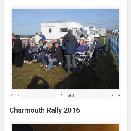
«
‹
›
»
of
3
Charmouth Rally 2016