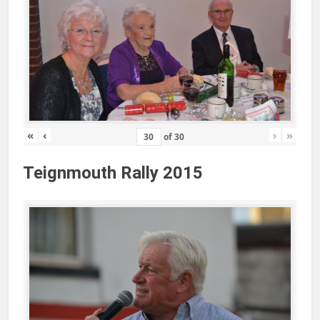
«
‹
›
»
of
30
Teignmouth Rally 2015