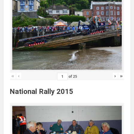
«
‹
›
»
of
25
National Rally 2015