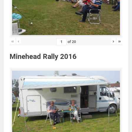
«
‹
›
»
of
20
Minehead Rally 2016