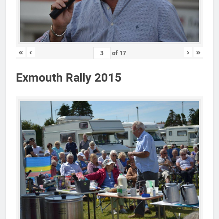
«
‹
›
»
of
17
Exmouth Rally 2015