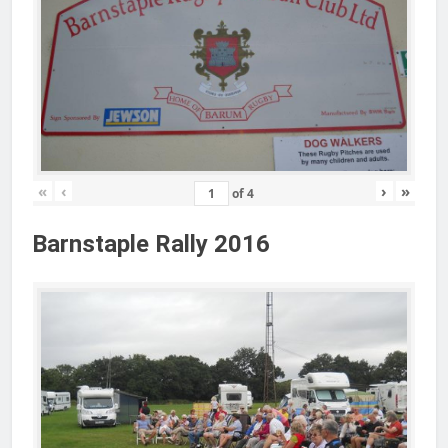
«
‹
›
»
of
4
Barnstaple Rally 2016