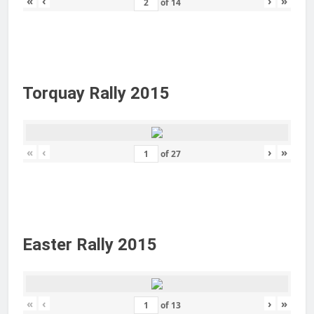
«
‹
›
»
of
14
Torquay Rally 2015
«
‹
›
»
of
27
Easter Rally 2015
«
‹
›
»
of
13