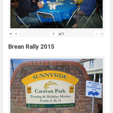
«
‹
›
»
of
7
Brean Rally 2015