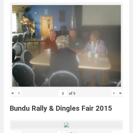
«
‹
›
»
of
5
Bundu Rally & Dingles Fair 2015