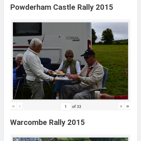
Powderham Castle Rally 2015
«
‹
›
»
of
33
Warcombe Rally 2015