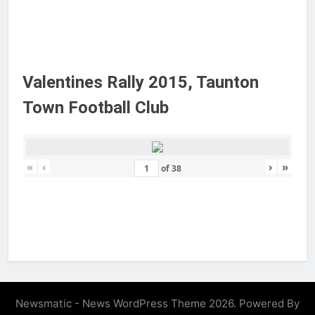
Valentines Rally 2015, Taunton
Town Football Club
«
‹
›
»
of
38
Newsmatic - News WordPress Theme 2026. Powered By