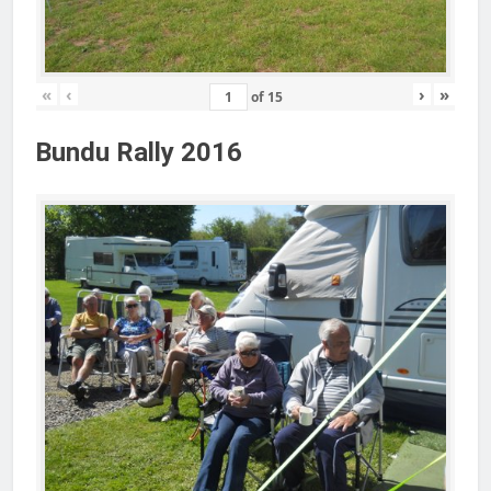
«
‹
›
»
of
15
Bundu Rally 2016