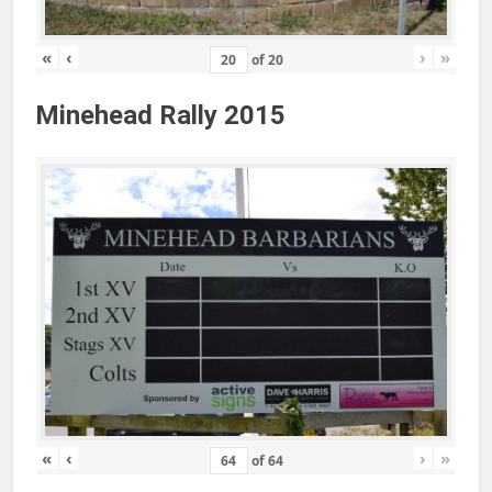
«
‹
›
»
of
20
Minehead Rally 2015
«
‹
›
»
of
64