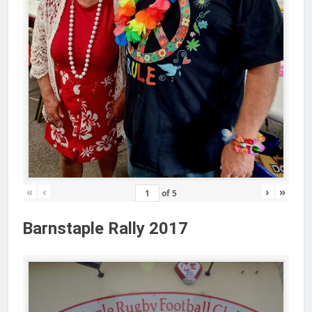
«
‹
›
»
of
5
Barnstaple Rally 2017