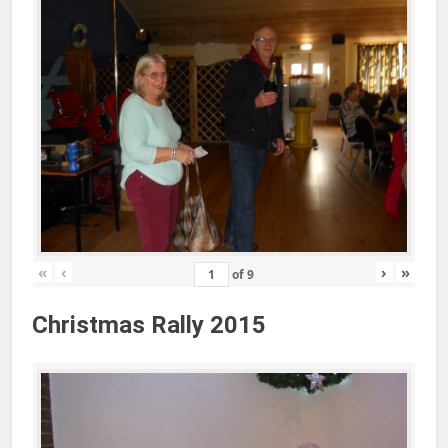
«
‹
›
»
of
9
Christmas Rally 2015