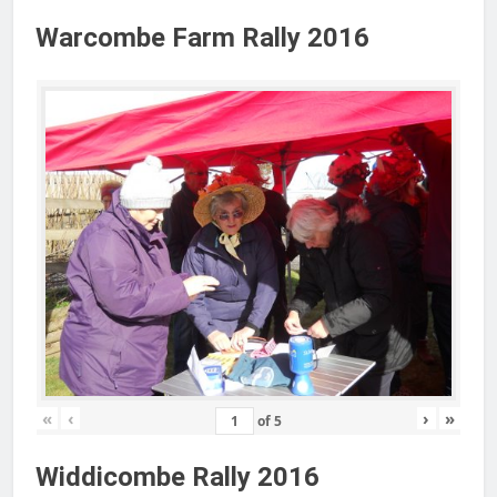
Warcombe Farm Rally 2016
«
‹
›
»
of
5
Widdicombe Rally 2016