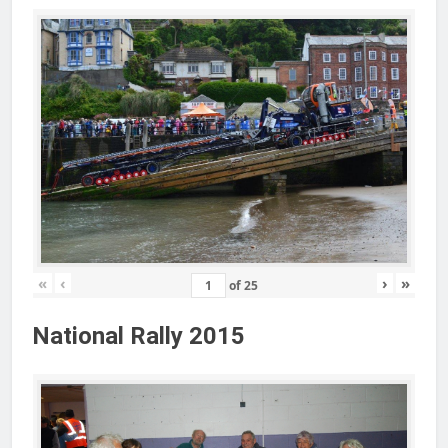
«
‹
›
»
of
25
National Rally 2015