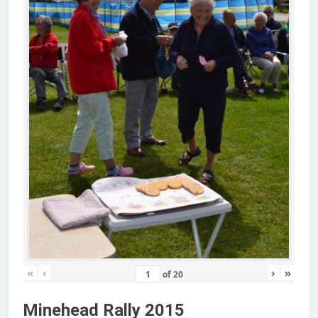
«
‹
›
»
of
20
Minehead Rally 2015