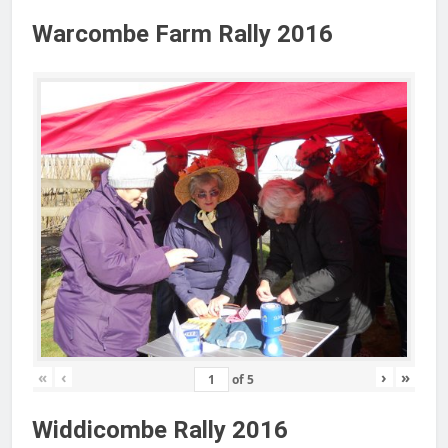
Warcombe Farm Rally 2016
«
‹
›
»
of
5
Widdicombe Rally 2016