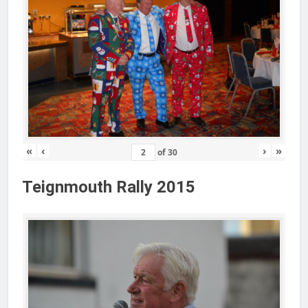
«
‹
›
»
of
30
Teignmouth Rally 2015