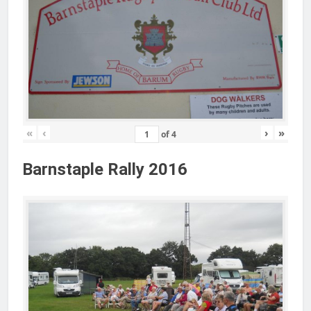
«
‹
›
»
of
4
Barnstaple Rally 2016