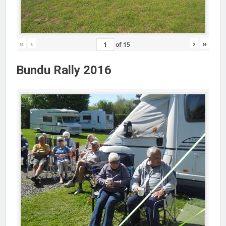
«
‹
›
»
of
15
Bundu Rally 2016