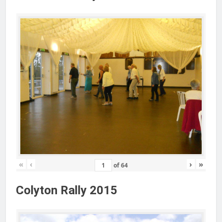
«
‹
›
»
of
64
Colyton Rally 2015