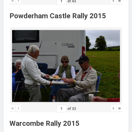
«
‹
›
»
of
43
Powderham Castle Rally 2015
«
‹
›
»
of
33
Warcombe Rally 2015