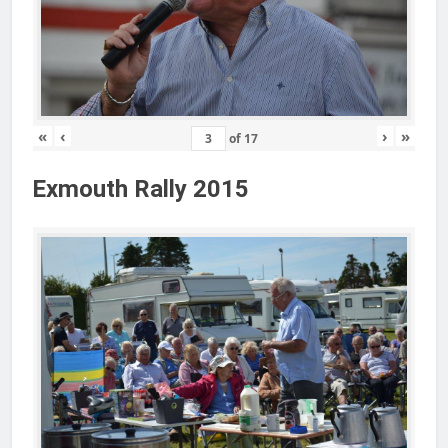
«
‹
›
»
of
17
Exmouth Rally 2015