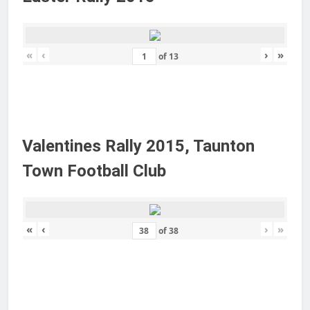
«
‹
›
»
of
13
Valentines Rally 2015, Taunton
Town Football Club
«
‹
›
»
of
38