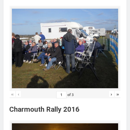
«
‹
›
»
of
3
Charmouth Rally 2016