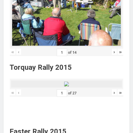
«
‹
›
»
of
14
Torquay Rally 2015
«
‹
›
»
of
27
Easter Rally 2015