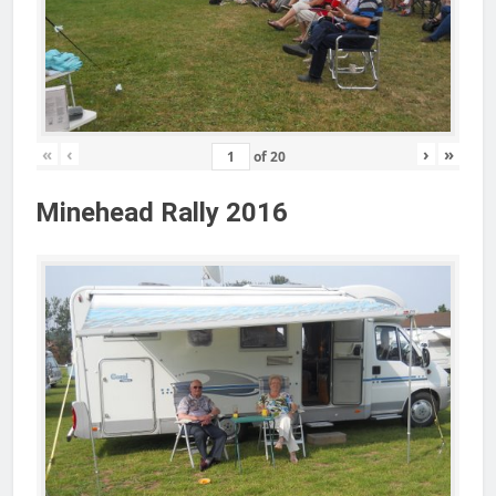
«
‹
›
»
of
20
Minehead Rally 2016