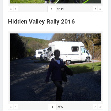
«
‹
›
»
of
11
Hidden Valley Rally 2016
«
‹
›
»
of
5