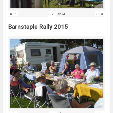
«
‹
›
»
of
24
Barnstaple Rally 2015