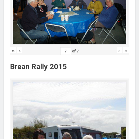
«
‹
›
»
of
7
Brean Rally 2015