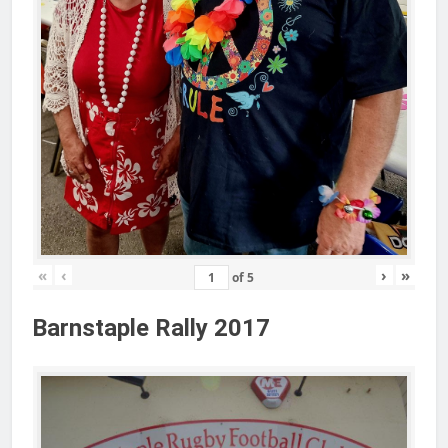
«
‹
›
»
of
5
Barnstaple Rally 2017