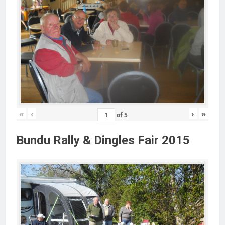
«
‹
›
»
of
5
Bundu Rally & Dingles Fair 2015