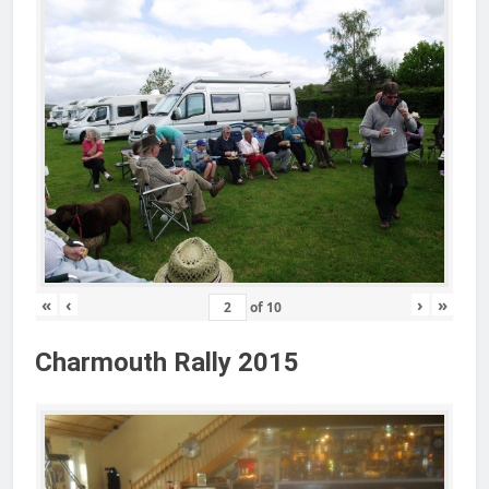
«
‹
›
»
of
10
Charmouth Rally 2015