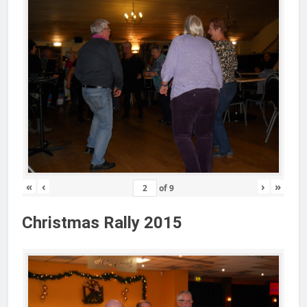
«
‹
›
»
of
9
Christmas Rally 2015