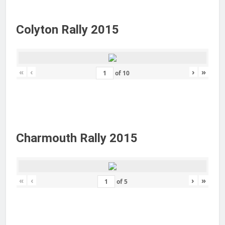
Colyton Rally 2015
«
‹
›
»
of
10
Charmouth Rally 2015
«
‹
›
»
of
5