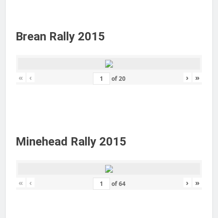
Brean Rally 2015
«
‹
›
»
of
20
Minehead Rally 2015
«
‹
›
»
of
64