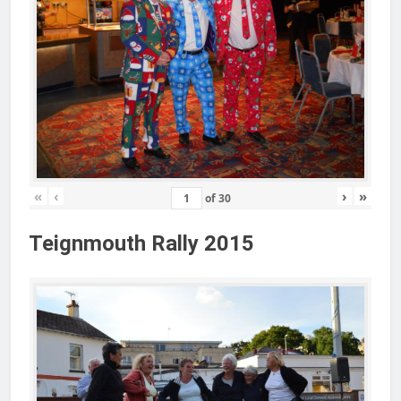
«
‹
›
»
of
30
Teignmouth Rally 2015