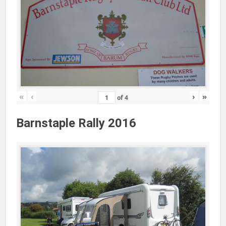
«
‹
›
»
of
4
Barnstaple Rally 2016