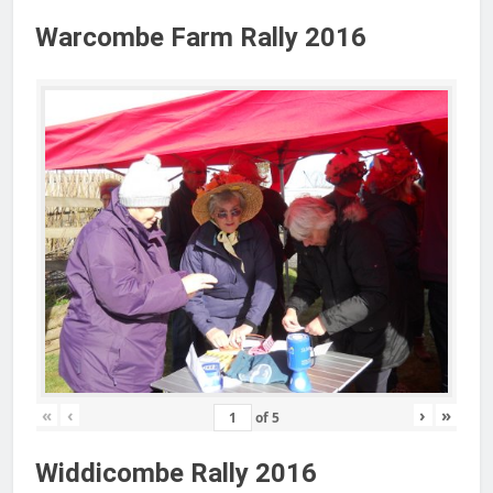
Warcombe Farm Rally 2016
«
‹
›
»
of
5
Widdicombe Rally 2016