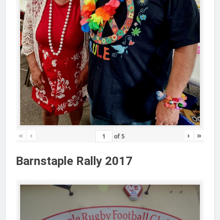
«
‹
›
»
of
5
Barnstaple Rally 2017