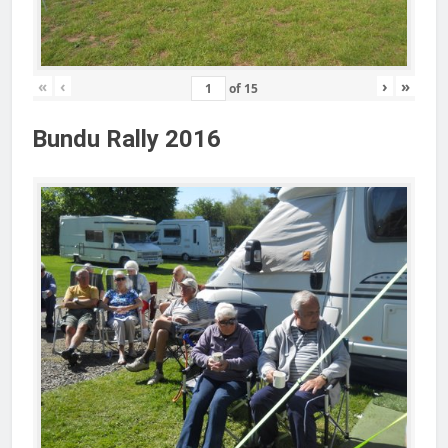
«
‹
›
»
of
15
Bundu Rally 2016