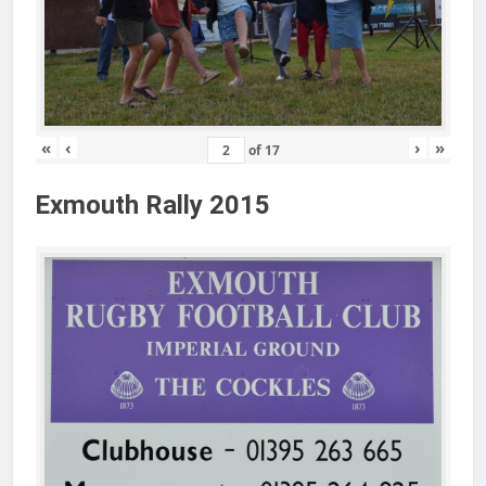
«
‹
›
»
of
17
Exmouth Rally 2015