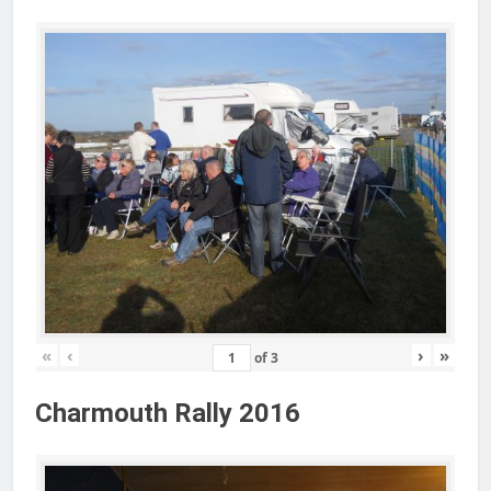
«
‹
›
»
of
3
Charmouth Rally 2016