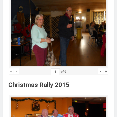
«
‹
›
»
of
9
Christmas Rally 2015