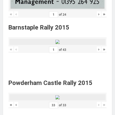
«
‹
›
»
of
24
Barnstaple Rally 2015
«
‹
›
»
of
43
Powderham Castle Rally 2015
«
‹
›
»
of
33