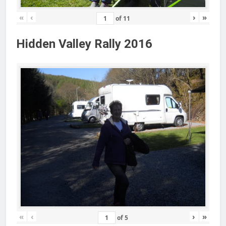
«
‹
›
»
of
11
Hidden Valley Rally 2016
«
‹
›
»
of
5