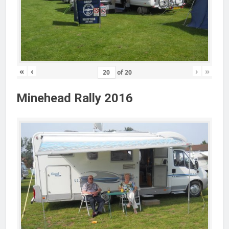
«
‹
›
»
of
20
Minehead Rally 2016