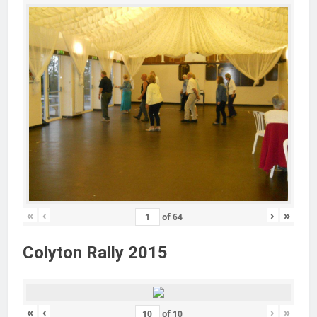
«
‹
›
»
of
64
Colyton Rally 2015
«
‹
›
»
of
10