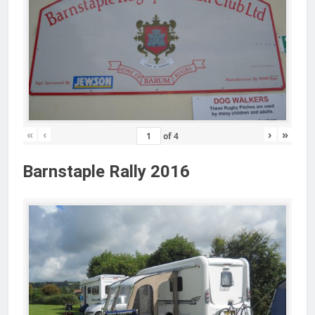
«
‹
›
»
of
4
Barnstaple Rally 2016