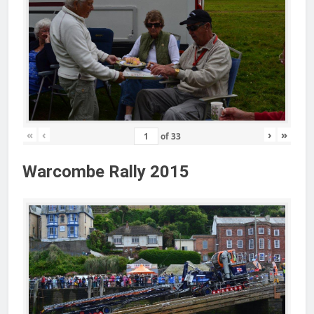
«
‹
›
»
of
33
Warcombe Rally 2015