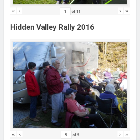
«
‹
›
»
of
11
Hidden Valley Rally 2016
«
‹
›
»
of
5