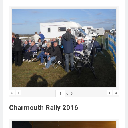
«
‹
›
»
of
3
Charmouth Rally 2016