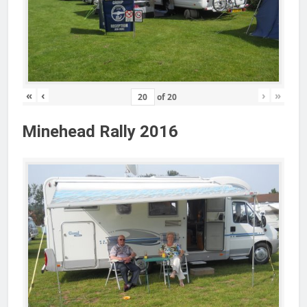
«
‹
›
»
of
20
Minehead Rally 2016