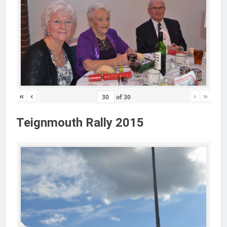
«
‹
›
»
of
30
Teignmouth Rally 2015