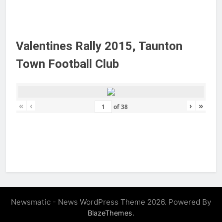
Valentines Rally 2015, Taunton
Town Football Club
«
‹
›
»
of
38
Newsmatic - News WordPress Theme 2026. Powered By
.
BlazeThemes