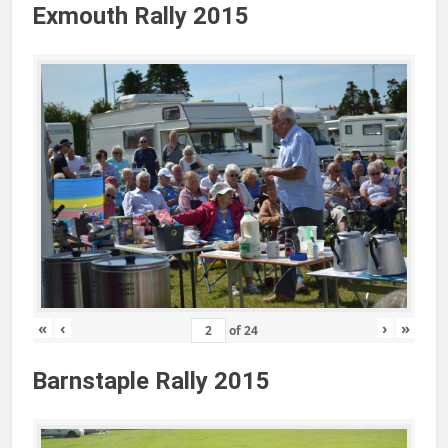
Exmouth Rally 2015
«
‹
›
»
of
24
Barnstaple Rally 2015