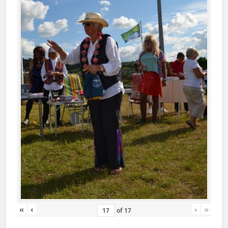
«
‹
›
»
of
17