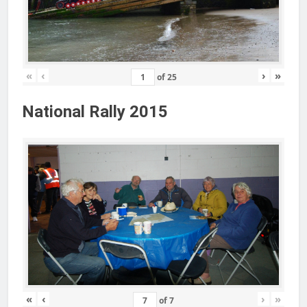
«
‹
›
»
of
25
National Rally 2015
«
‹
›
»
of
7