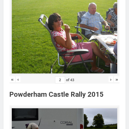
«
‹
›
»
of
43
Powderham Castle Rally 2015