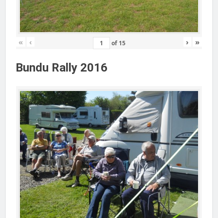
«
‹
›
»
of
15
Bundu Rally 2016