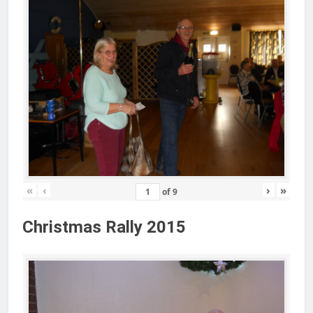
«
‹
›
»
of
9
Christmas Rally 2015