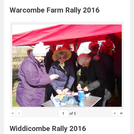
Warcombe Farm Rally 2016
«
‹
›
»
of
5
Widdicombe Rally 2016