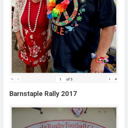
«
‹
›
»
of
5
Barnstaple Rally 2017