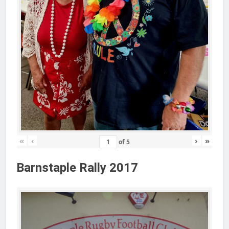
«
‹
›
»
of
5
Barnstaple Rally 2017