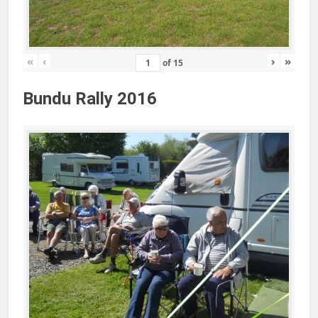
«
‹
›
»
of
15
Bundu Rally 2016