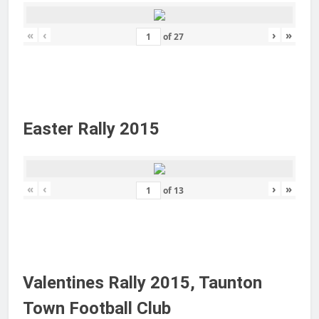
«
‹
›
»
of
27
Easter Rally 2015
«
‹
›
»
of
13
Valentines Rally 2015, Taunton
Town Football Club