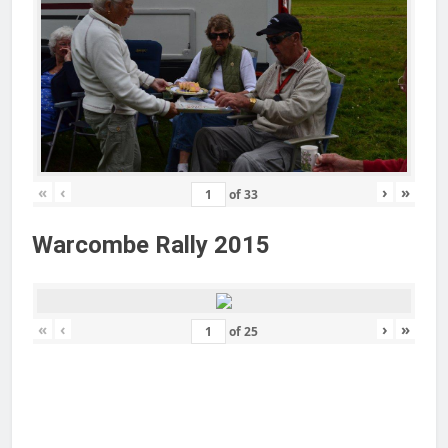
«
‹
›
»
of
33
Warcombe Rally 2015
«
‹
›
»
of
25