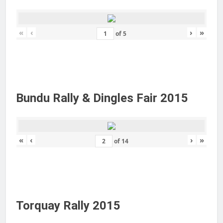
«
‹
›
»
of
5
Bundu Rally & Dingles Fair 2015
«
‹
›
»
of
14
Torquay Rally 2015