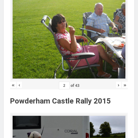
«
‹
›
»
of
43
Powderham Castle Rally 2015