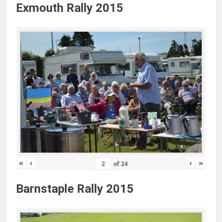
Exmouth Rally 2015
«
‹
›
»
of
24
Barnstaple Rally 2015