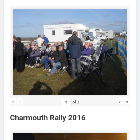
«
‹
›
»
of
3
Charmouth Rally 2016