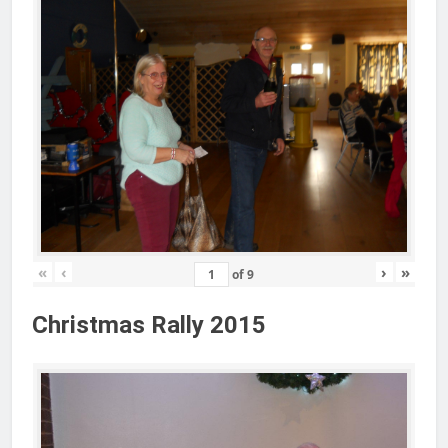
«
‹
›
»
of
9
Christmas Rally 2015