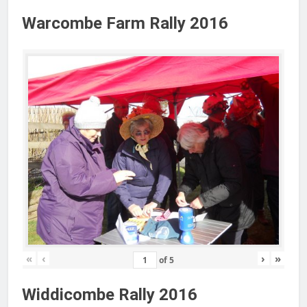
Warcombe Farm Rally 2016
«
‹
›
»
of
5
Widdicombe Rally 2016