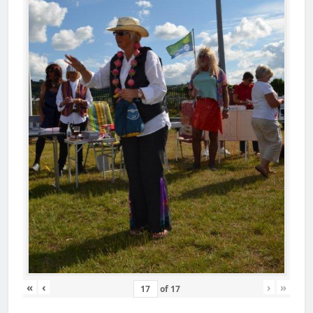
«
‹
›
»
of
17