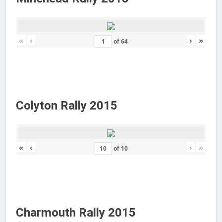
«
‹
›
»
of
64
Colyton Rally 2015
«
‹
›
»
of
10
Charmouth Rally 2015