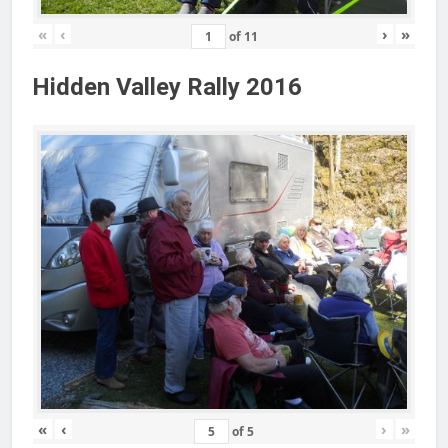
«
‹
›
»
of
11
Hidden Valley Rally 2016
«
‹
›
»
of
5