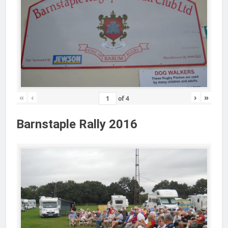
«
‹
›
»
of
4
Barnstaple Rally 2016