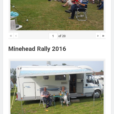
«
‹
›
»
of
20
Minehead Rally 2016