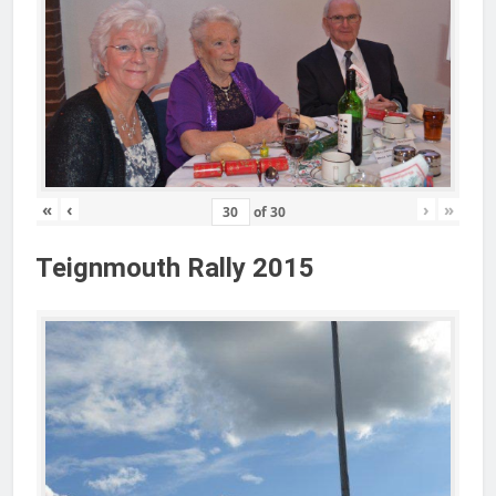
«
‹
›
»
of
30
Teignmouth Rally 2015