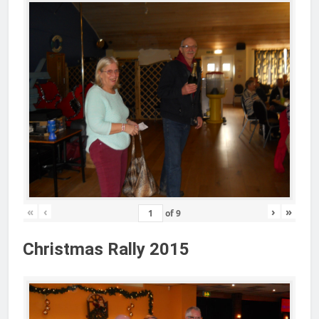
«
‹
›
»
of
9
Christmas Rally 2015