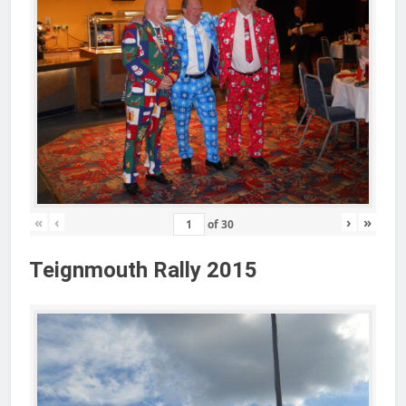
«
‹
›
»
of
30
Teignmouth Rally 2015