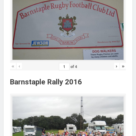
«
‹
›
»
of
4
Barnstaple Rally 2016