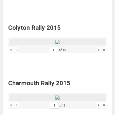
Colyton Rally 2015
«
‹
›
»
of
10
Charmouth Rally 2015
«
‹
›
»
of
5