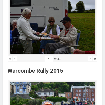
«
‹
›
»
of
33
Warcombe Rally 2015