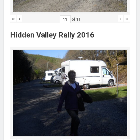
«
‹
›
»
of
11
Hidden Valley Rally 2016