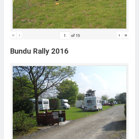
«
‹
›
»
of
15
Bundu Rally 2016