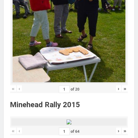
«
‹
›
»
of
20
Minehead Rally 2015
«
‹
›
»
of
64