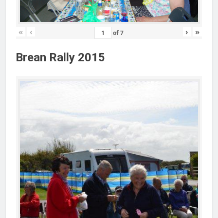
«
‹
›
»
of
7
Brean Rally 2015