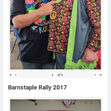
«
‹
›
»
of
5
Barnstaple Rally 2017