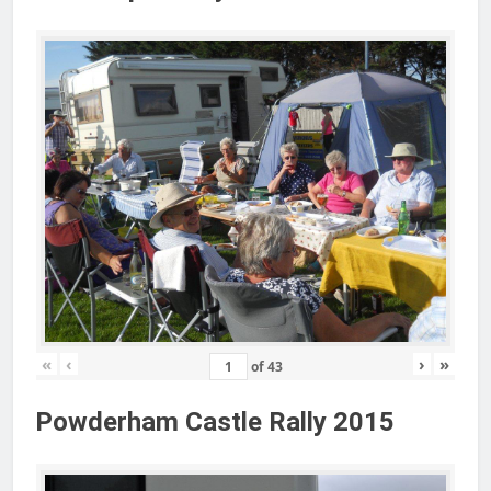
«
‹
›
»
of
43
Powderham Castle Rally 2015