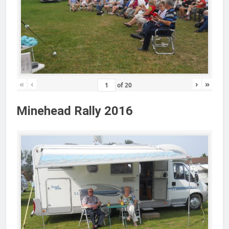
«
‹
›
»
of
20
Minehead Rally 2016