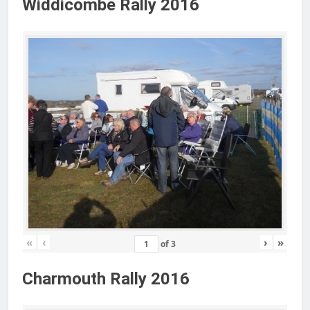
Widdicombe Rally 2016
«
‹
›
»
of
3
Charmouth Rally 2016