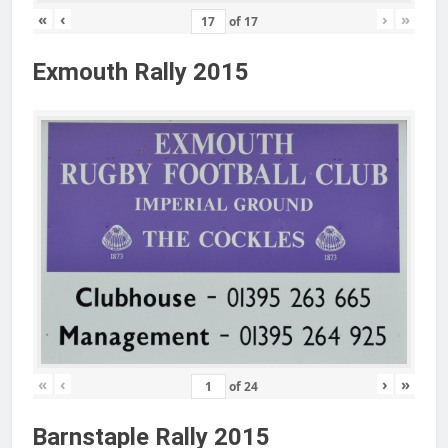
«
‹
›
»
of
17
Exmouth Rally 2015
«
‹
›
»
of
24
Barnstaple Rally 2015