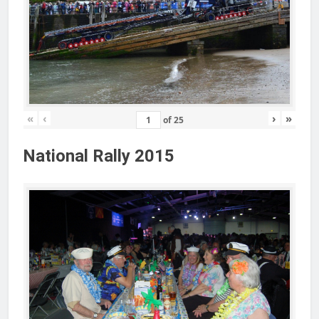
«
‹
›
»
of
25
National Rally 2015