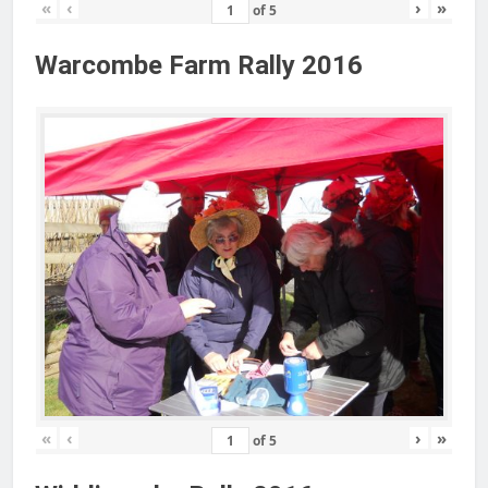
«
‹
›
»
of
5
Warcombe Farm Rally 2016
«
‹
›
»
of
5