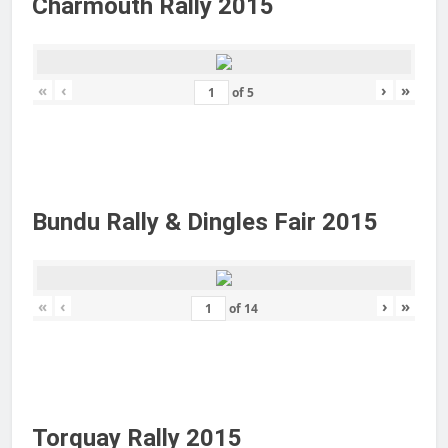
Charmouth Rally 2015
«
‹
›
»
of
5
Bundu Rally & Dingles Fair 2015
«
‹
›
»
of
14
Torquay Rally 2015