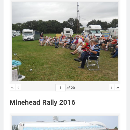
«
‹
›
»
of
20
Minehead Rally 2016