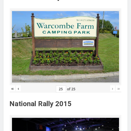
«
‹
›
»
of
25
National Rally 2015