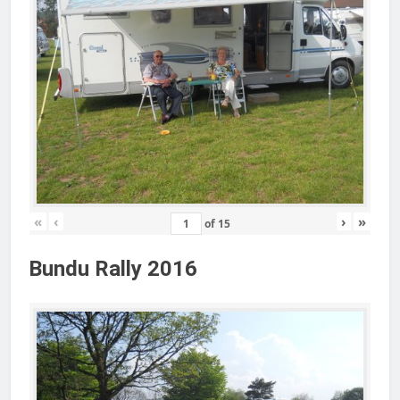
«
‹
›
»
of
15
Bundu Rally 2016