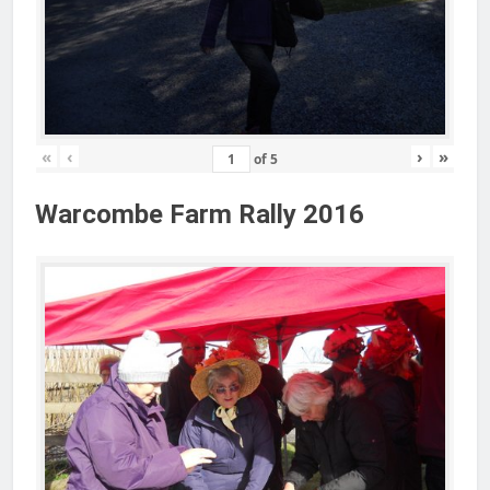
«
‹
›
»
of
5
Warcombe Farm Rally 2016