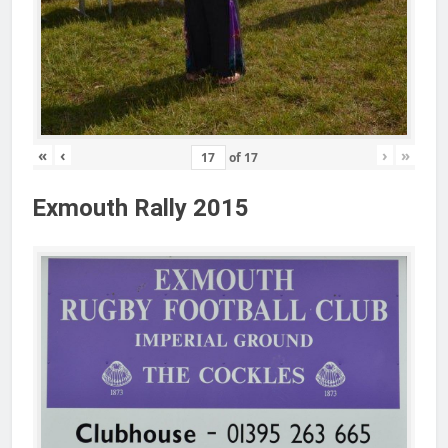
«
‹
›
»
of
17
Exmouth Rally 2015