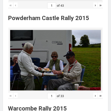
«
‹
›
»
of
43
Powderham Castle Rally 2015
«
‹
›
»
of
33
Warcombe Rally 2015