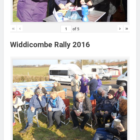
«
‹
›
»
of
5
Widdicombe Rally 2016