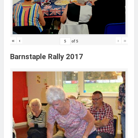
«
‹
›
»
of
5
Barnstaple Rally 2017