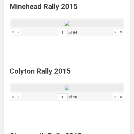
Minehead Rally 2015
«
‹
›
»
of
64
Colyton Rally 2015
«
‹
›
»
of
10