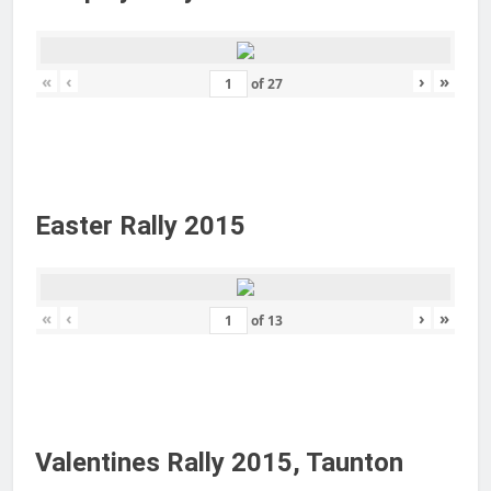
«
‹
›
»
of
27
Easter Rally 2015
«
‹
›
»
of
13
Valentines Rally 2015, Taunton