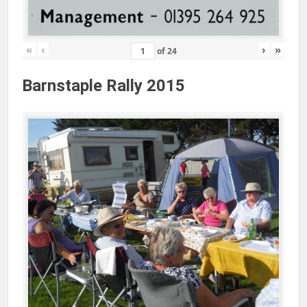
«
‹
›
»
of
24
Barnstaple Rally 2015