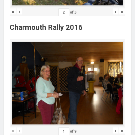
«
‹
›
»
of
3
Charmouth Rally 2016
«
‹
›
»
of
9