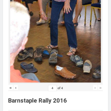
«
‹
›
»
of
4
Barnstaple Rally 2016