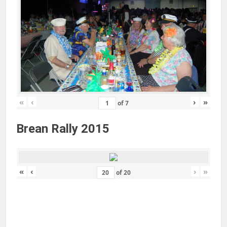
«
‹
›
»
of
7
Brean Rally 2015
«
‹
›
»
of
20