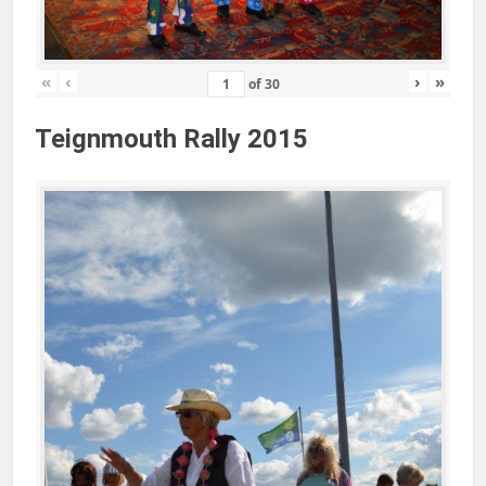
«
‹
›
»
of
30
Teignmouth Rally 2015