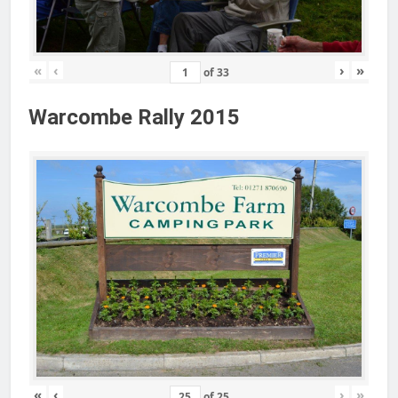
«
‹
›
»
of
33
Warcombe Rally 2015
«
‹
›
»
of
25