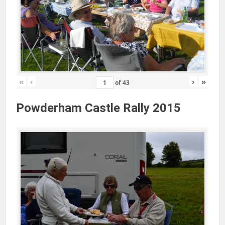
«
‹
›
»
of
43
Powderham Castle Rally 2015