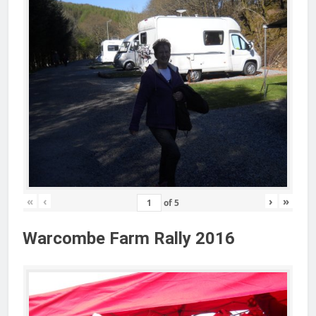
«
‹
›
»
of
5
Warcombe Farm Rally 2016