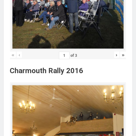
«
‹
›
»
of
3
Charmouth Rally 2016