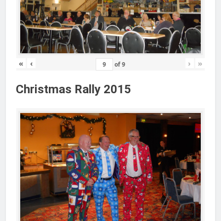
«
‹
›
»
of
9
Christmas Rally 2015