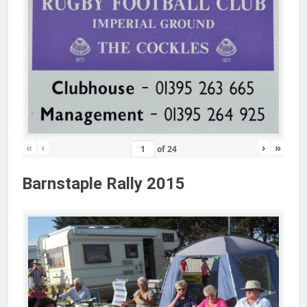
«
‹
›
»
of
24
Barnstaple Rally 2015