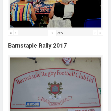
«
‹
›
»
of
5
Barnstaple Rally 2017