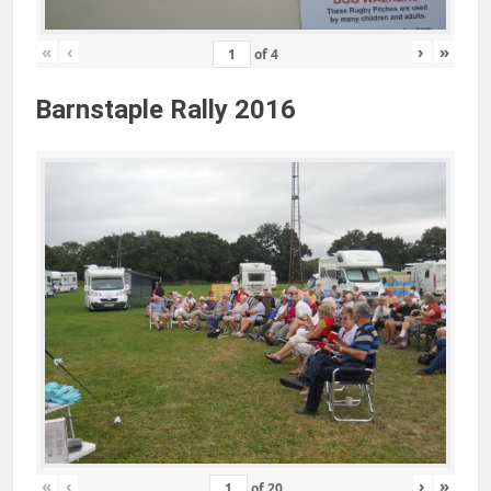
«
‹
›
»
of
4
Barnstaple Rally 2016
«
‹
›
»
of
20