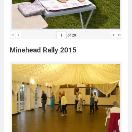
«
‹
›
»
of
20
Minehead Rally 2015