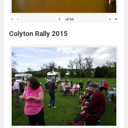
«
‹
›
»
of
64
Colyton Rally 2015