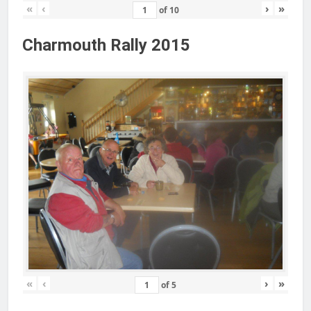
«
‹
›
»
of
10
Charmouth Rally 2015
«
‹
›
»
of
5