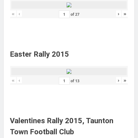
«
‹
›
»
of
27
Easter Rally 2015
«
‹
›
»
of
13
Valentines Rally 2015, Taunton
Town Football Club