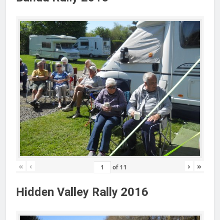
«
‹
›
»
of
11
Hidden Valley Rally 2016