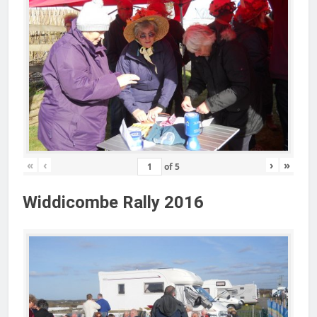
«
‹
›
»
of
5
Widdicombe Rally 2016