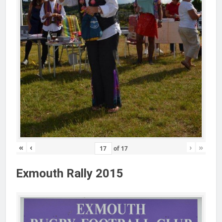
«
‹
›
»
of
17
Exmouth Rally 2015