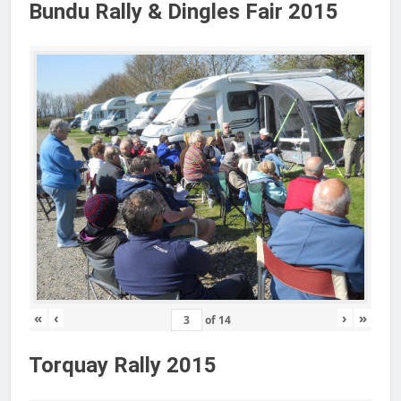
Bundu Rally & Dingles Fair 2015
«
‹
›
»
of
14
Torquay Rally 2015