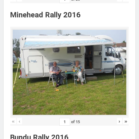
Minehead Rally 2016
«
‹
›
»
of
15
Bundu Rally 2016