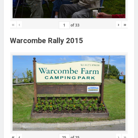
«
‹
›
»
of
33
Warcombe Rally 2015
«
‹
›
»
of
25