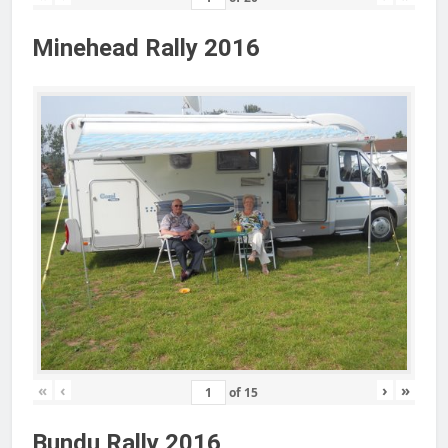
Minehead Rally 2016
«
‹
›
»
of
15
Bundu Rally 2016