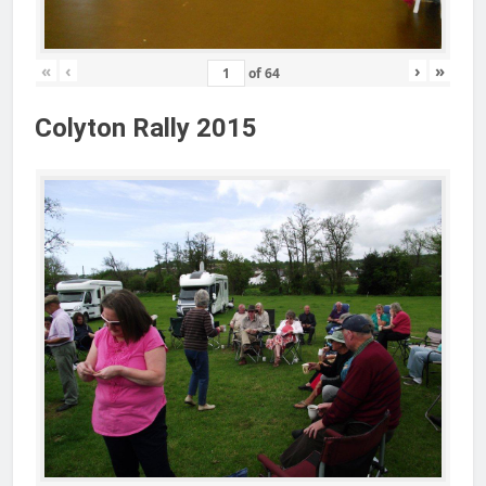
«
‹
›
»
of
64
Colyton Rally 2015