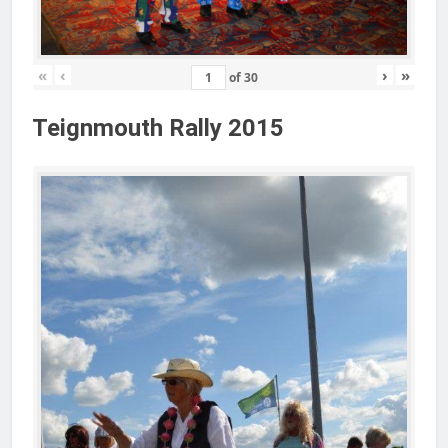
«
‹
›
»
of
30
Teignmouth Rally 2015