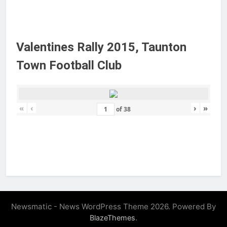
Valentines Rally 2015, Taunton
Town Football Club
«
‹
›
»
of
38
Newsmatic - News WordPress Theme 2026. Powered By
.
BlazeThemes