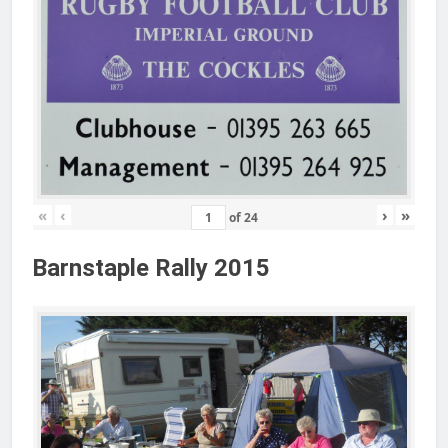
«
‹
›
»
of
24
Barnstaple Rally 2015