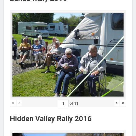
«
‹
›
»
of
11
Hidden Valley Rally 2016