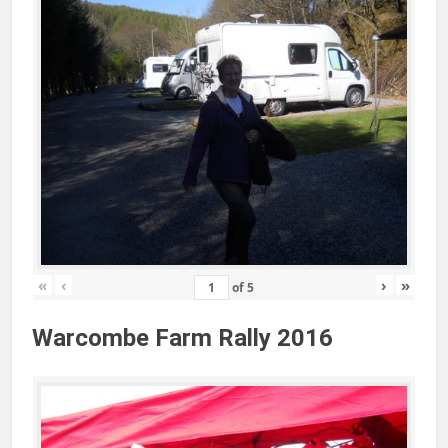
«
‹
›
»
of
5
Warcombe Farm Rally 2016