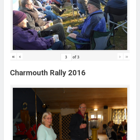
«
‹
›
»
of
3
Charmouth Rally 2016