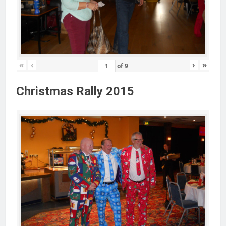
«
‹
›
»
of
9
Christmas Rally 2015