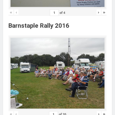
«
‹
›
»
of
4
Barnstaple Rally 2016
«
‹
›
»
of
20