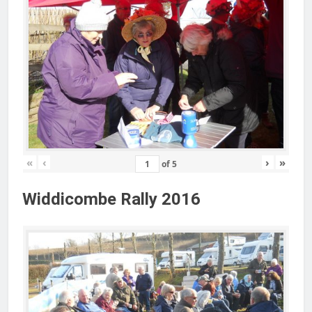
«
‹
›
»
of
5
Widdicombe Rally 2016