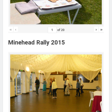
«
‹
›
»
of
20
Minehead Rally 2015