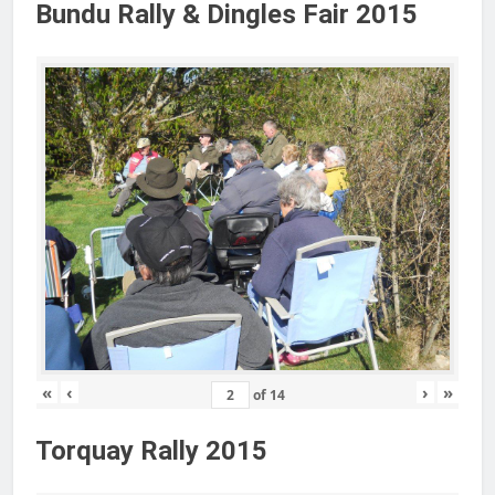
Bundu Rally & Dingles Fair 2015
«
‹
›
»
of
14
Torquay Rally 2015