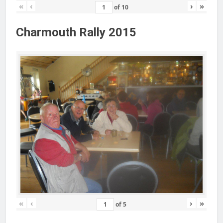
«
‹
›
»
of
10
Charmouth Rally 2015
«
‹
›
»
of
5