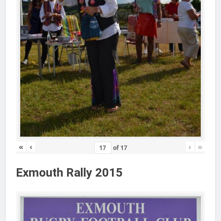
«
‹
›
»
of
17
Exmouth Rally 2015