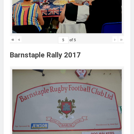
«
‹
›
»
of
5
Barnstaple Rally 2017