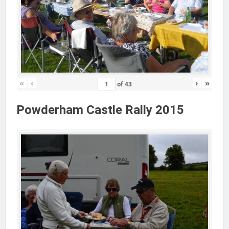
«
‹
›
»
of
43
Powderham Castle Rally 2015