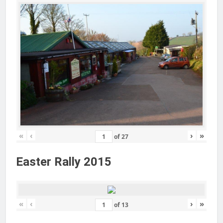
«
‹
›
»
of
27
Easter Rally 2015
«
‹
›
»
of
13