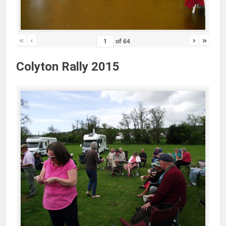
«
‹
›
»
of
64
Colyton Rally 2015