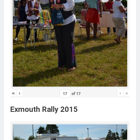
«
‹
›
»
of
17
Exmouth Rally 2015