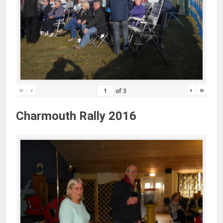
«
‹
›
»
of
3
Charmouth Rally 2016