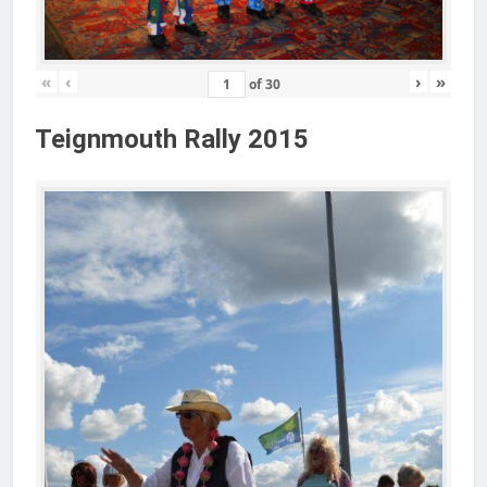
«
‹
›
»
of
30
Teignmouth Rally 2015