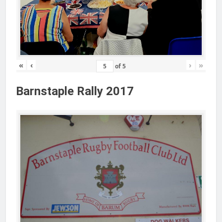
«
‹
›
»
of
5
Barnstaple Rally 2017