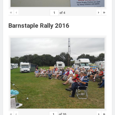
«
‹
›
»
of
4
Barnstaple Rally 2016
«
‹
›
»
of
20