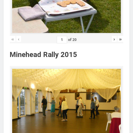
«
‹
›
»
of
20
Minehead Rally 2015