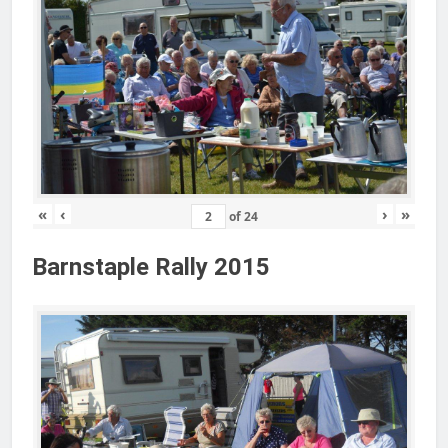
«
‹
›
»
of
24
Barnstaple Rally 2015