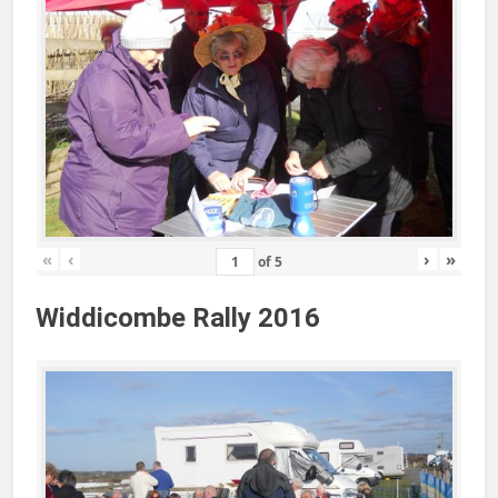
«
‹
›
»
of
5
Widdicombe Rally 2016