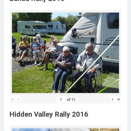
«
‹
›
»
of
11
Hidden Valley Rally 2016