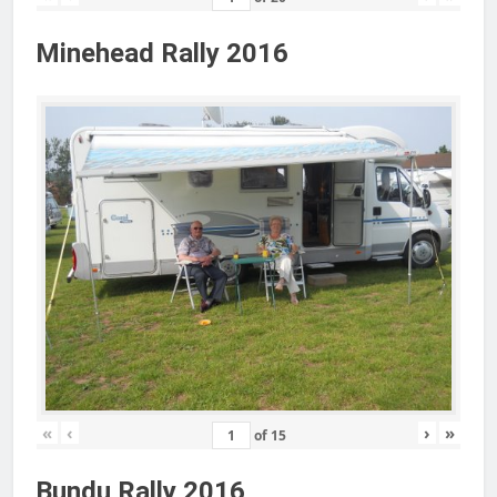
Minehead Rally 2016
«
‹
›
»
of
15
Bundu Rally 2016