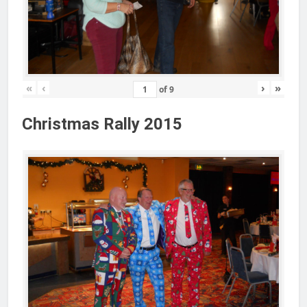
«
‹
›
»
of
9
Christmas Rally 2015