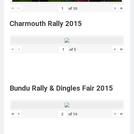
«
‹
›
»
of
10
Charmouth Rally 2015
«
‹
›
»
of
5
Bundu Rally & Dingles Fair 2015
«
‹
›
»
of
14