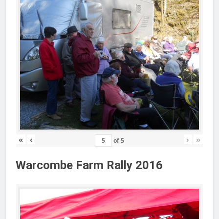
«
‹
›
»
of
5
Warcombe Farm Rally 2016