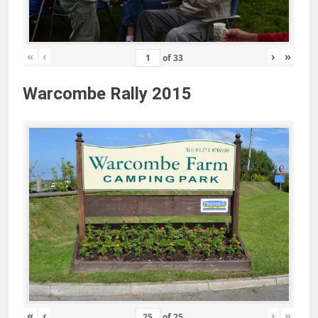
«
‹
›
»
of
33
Warcombe Rally 2015
«
‹
›
»
of
25