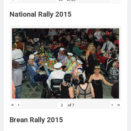
National Rally 2015
«
‹
›
»
of
7
Brean Rally 2015