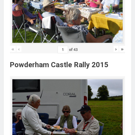
«
‹
›
»
of
43
Powderham Castle Rally 2015