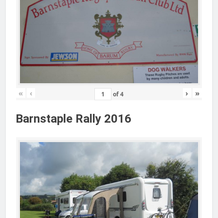
«
‹
›
»
of
4
Barnstaple Rally 2016