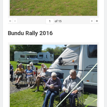
«
‹
›
»
of
15
Bundu Rally 2016