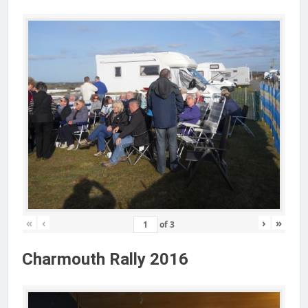
«
‹
›
»
of
3
Charmouth Rally 2016