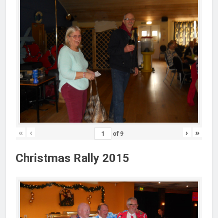
«
‹
›
»
of
9
Christmas Rally 2015