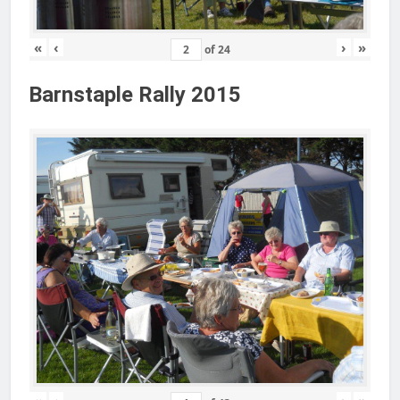
«
‹
›
»
of
24
Barnstaple Rally 2015