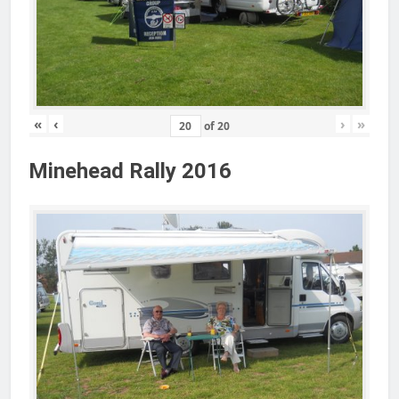
«
‹
›
»
of
20
Minehead Rally 2016