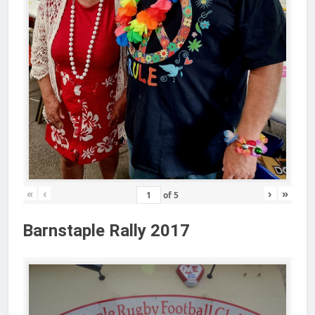
«
‹
›
»
of
5
Barnstaple Rally 2017