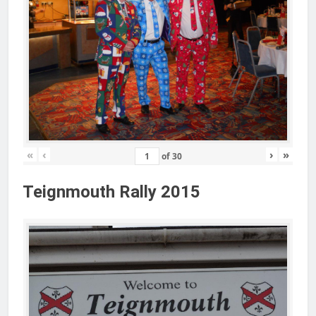
«
‹
›
»
of
30
Teignmouth Rally 2015