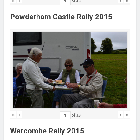
«
‹
›
»
of
43
Powderham Castle Rally 2015
«
‹
›
»
of
33
Warcombe Rally 2015