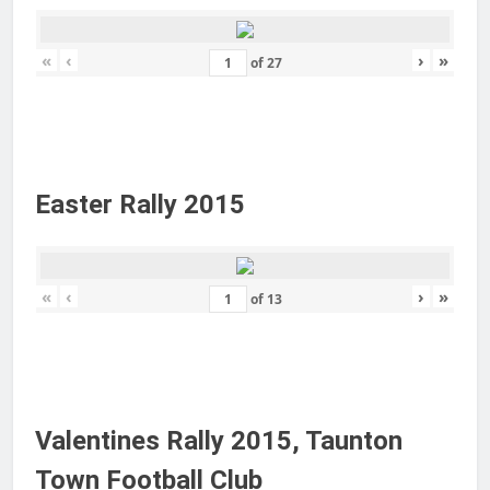
«
‹
›
»
of
27
Easter Rally 2015
«
‹
›
»
of
13
Valentines Rally 2015, Taunton
Town Football Club