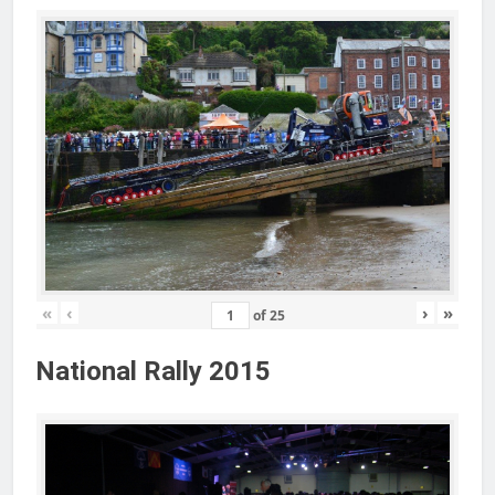
«
‹
›
»
of
25
National Rally 2015