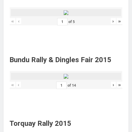
«
‹
›
»
of
5
Bundu Rally & Dingles Fair 2015
«
‹
›
»
of
14
Torquay Rally 2015