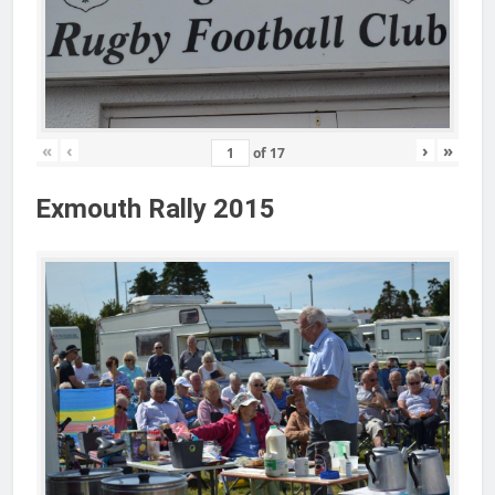
«
‹
›
»
of
17
Exmouth Rally 2015