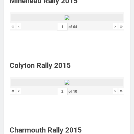
Minehead Rally 2015
«
‹
›
»
of
64
Colyton Rally 2015
«
‹
›
»
of
10
Charmouth Rally 2015