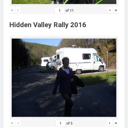
«
‹
›
»
of
11
Hidden Valley Rally 2016
«
‹
›
»
of
5