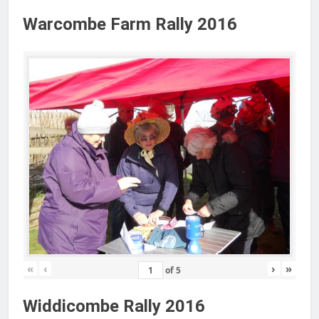
Warcombe Farm Rally 2016
«
‹
›
»
of
5
Widdicombe Rally 2016