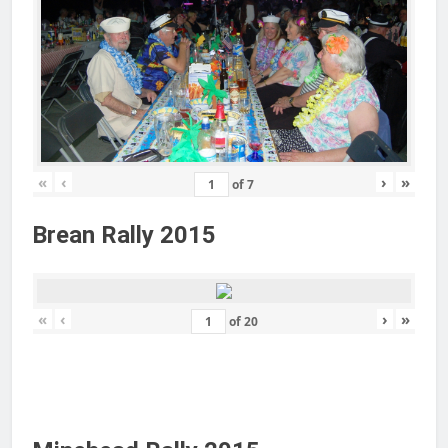
«
‹
›
»
of
7
Brean Rally 2015
«
‹
›
»
of
20