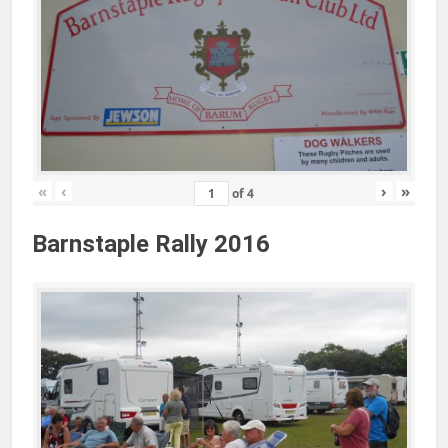
«
‹
›
»
of
4
Barnstaple Rally 2016