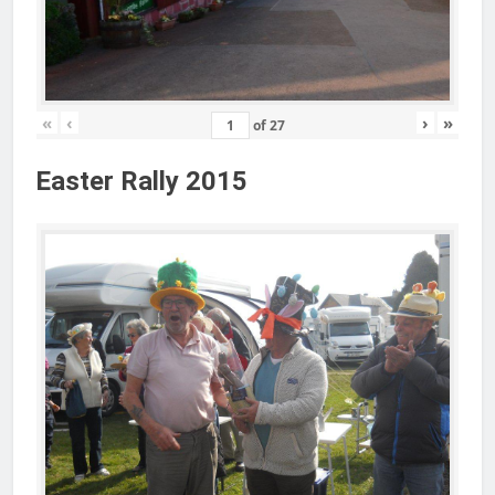
«
‹
›
»
of
27
Easter Rally 2015