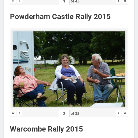
«
‹
›
»
of
43
Powderham Castle Rally 2015
«
‹
›
»
of
33
Warcombe Rally 2015