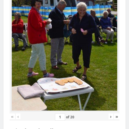
«
‹
›
»
of
20