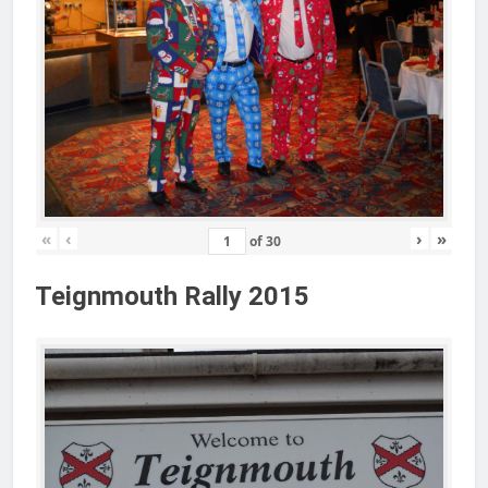
«
‹
›
»
of
30
Teignmouth Rally 2015