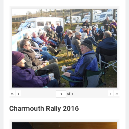
«
‹
›
»
of
3
Charmouth Rally 2016