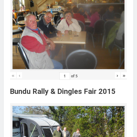
«
‹
›
»
of
5
Bundu Rally & Dingles Fair 2015