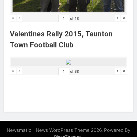
«
‹
›
»
of
13
Valentines Rally 2015, Taunton
Town Football Club
«
‹
›
»
of
38
Newsmatic - News WordPress Theme 2026. Powered By
.
BlazeThemes