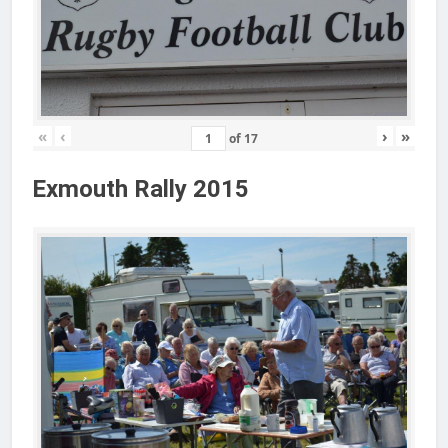
«
‹
›
»
of
17
Exmouth Rally 2015