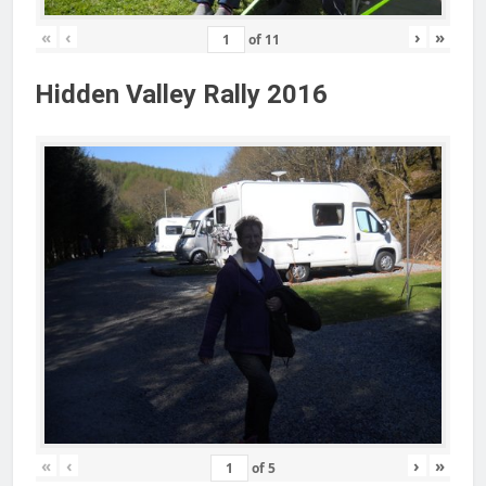
«
‹
›
»
of
11
Hidden Valley Rally 2016
«
‹
›
»
of
5