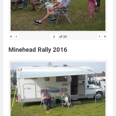
«
‹
›
»
of
20
Minehead Rally 2016