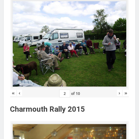
«
‹
›
»
of
10
Charmouth Rally 2015