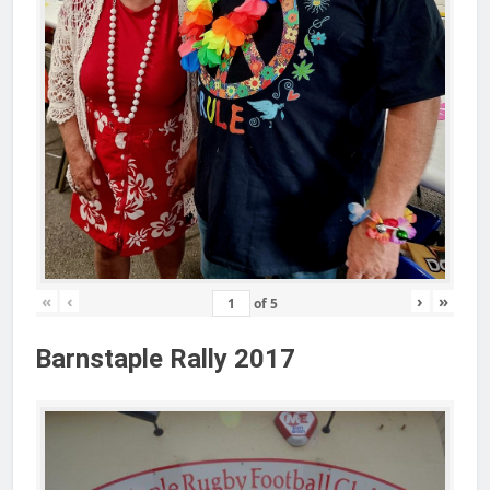
«
‹
›
»
of
5
Barnstaple Rally 2017