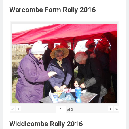
Warcombe Farm Rally 2016
«
‹
›
»
of
5
Widdicombe Rally 2016