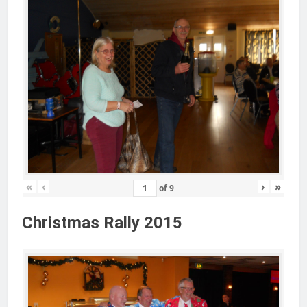
«
‹
›
»
of
9
Christmas Rally 2015