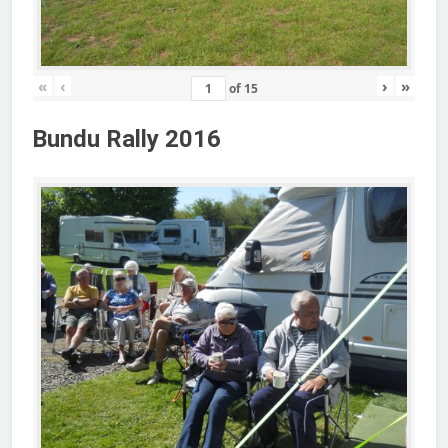
«
‹
›
»
of
15
Bundu Rally 2016