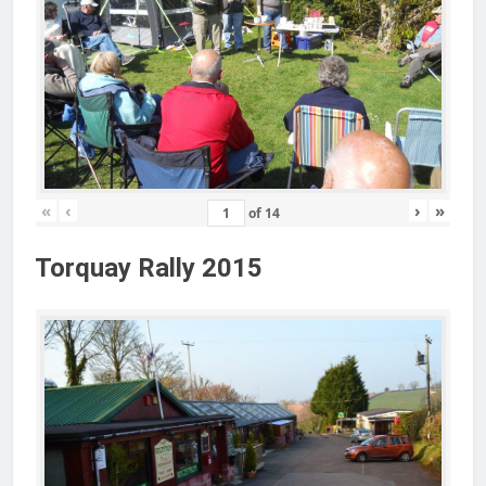
«
‹
›
»
of
14
Torquay Rally 2015