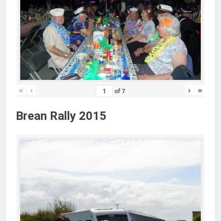
«
‹
›
»
of
7
Brean Rally 2015