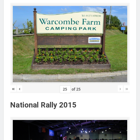
«
‹
›
»
of
25
National Rally 2015