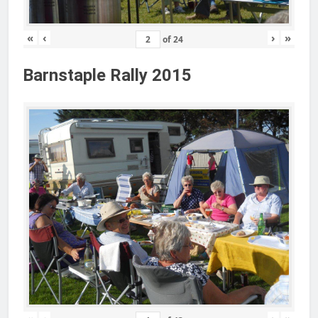
«
‹
›
»
of
24
Barnstaple Rally 2015