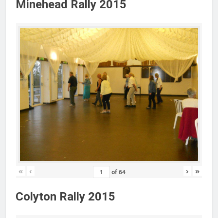
Minehead Rally 2015
«
‹
›
»
of
64
Colyton Rally 2015