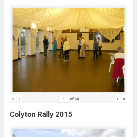
«
‹
›
»
of
64
Colyton Rally 2015