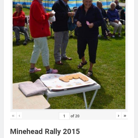
«
‹
›
»
of
20
Minehead Rally 2015