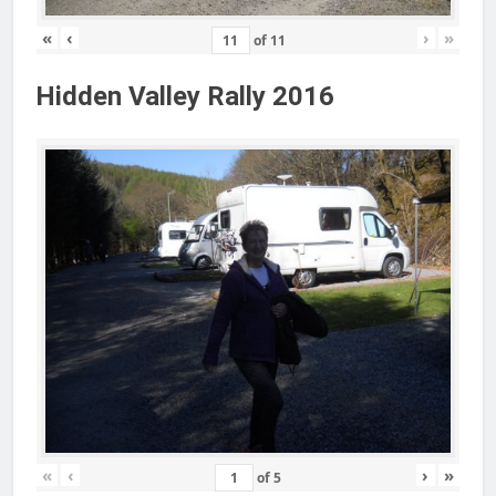
«
‹
›
»
of
11
Hidden Valley Rally 2016
«
‹
›
»
of
5