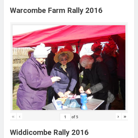
Warcombe Farm Rally 2016
«
‹
›
»
of
5
Widdicombe Rally 2016