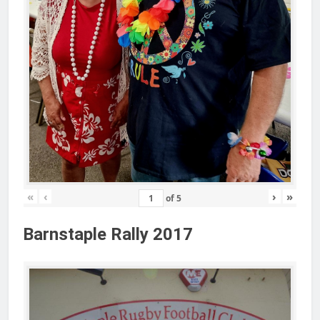
«
‹
›
»
of
5
Barnstaple Rally 2017