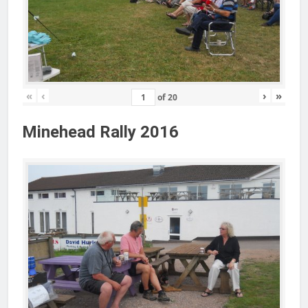
«
‹
›
»
of
20
Minehead Rally 2016