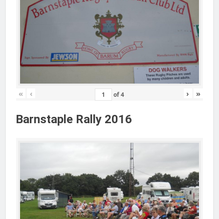
«
‹
›
»
of
4
Barnstaple Rally 2016