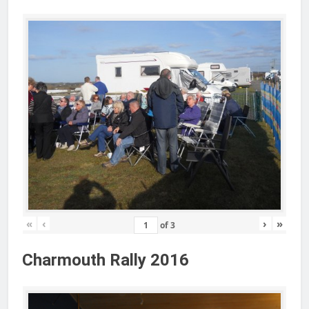
«
‹
›
»
of
3
Charmouth Rally 2016