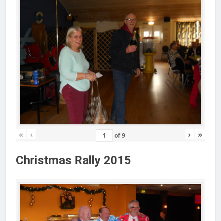
«
‹
›
»
of
9
Christmas Rally 2015