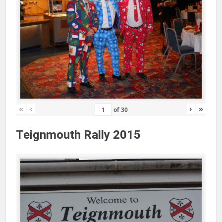
«
‹
›
»
of
30
Teignmouth Rally 2015