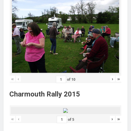
«
‹
›
»
of
10
Charmouth Rally 2015
«
‹
›
»
of
5