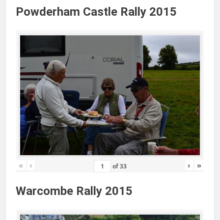
Powderham Castle Rally 2015
«
‹
›
»
of
33
Warcombe Rally 2015