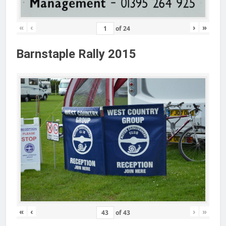
«
‹
›
»
of
24
Barnstaple Rally 2015
«
‹
›
»
of
43