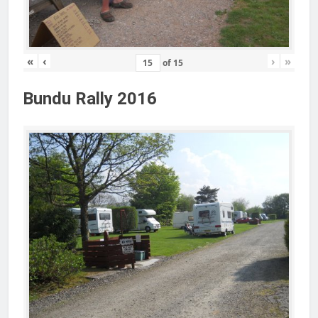
«
‹
›
»
of
15
Bundu Rally 2016