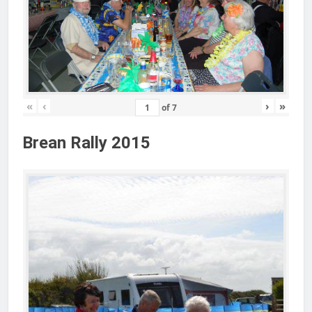
«
‹
›
»
of
7
Brean Rally 2015