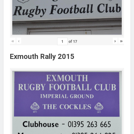
«
‹
›
»
of
17
Exmouth Rally 2015