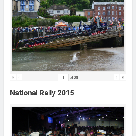
«
‹
›
»
of
25
National Rally 2015