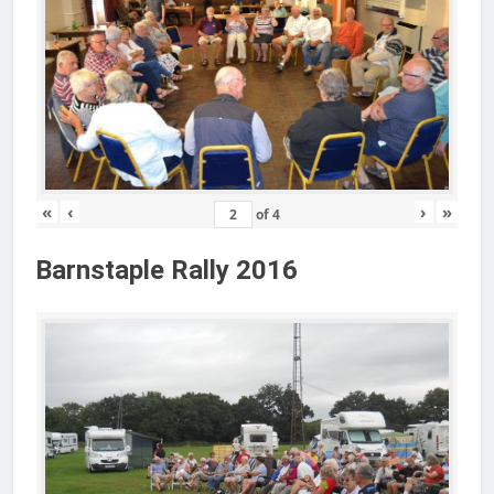
«
‹
›
»
of
4
Barnstaple Rally 2016