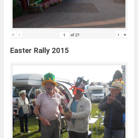
«
‹
›
»
of
27
Easter Rally 2015