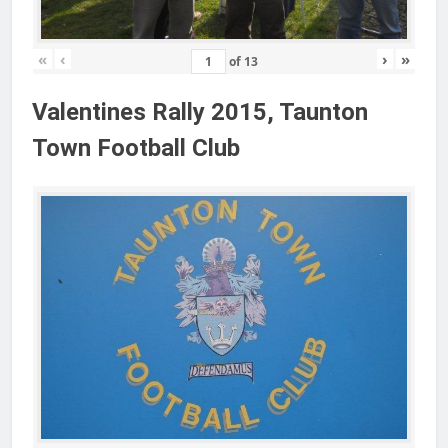
«
‹
›
»
of
13
Valentines Rally 2015, Taunton
Town Football Club