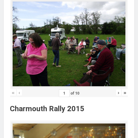
«
‹
›
»
of
10
Charmouth Rally 2015