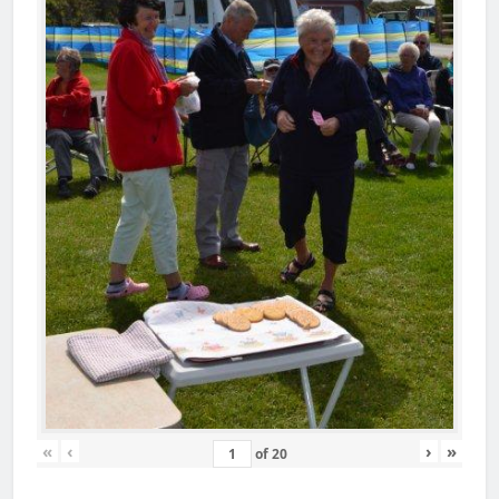
«
‹
›
»
of
20