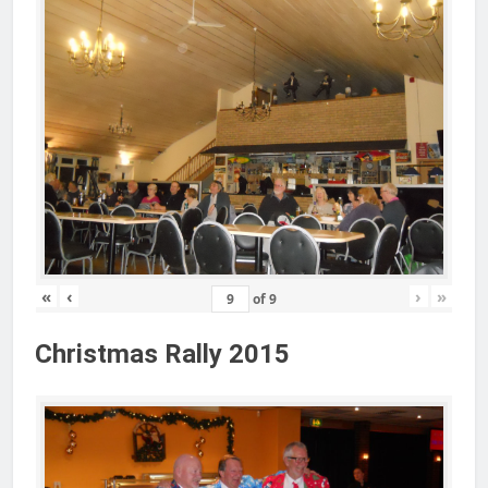
«
‹
›
»
of
9
Christmas Rally 2015