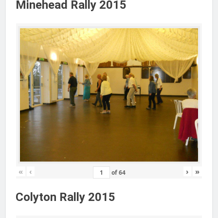
Minehead Rally 2015
«
‹
›
»
of
64
Colyton Rally 2015