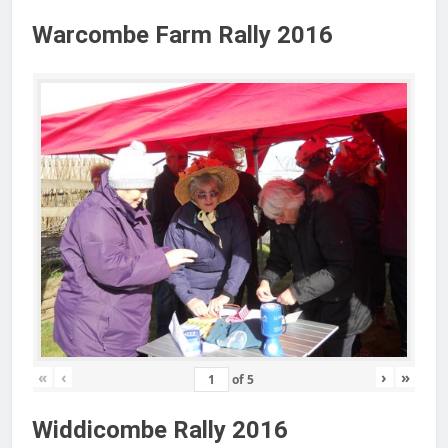
Warcombe Farm Rally 2016
«
‹
›
»
of
5
Widdicombe Rally 2016