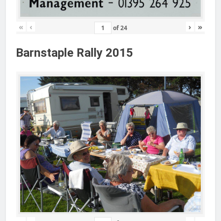
«
‹
›
»
of
24
Barnstaple Rally 2015