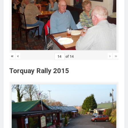
«
‹
›
»
of
14
Torquay Rally 2015