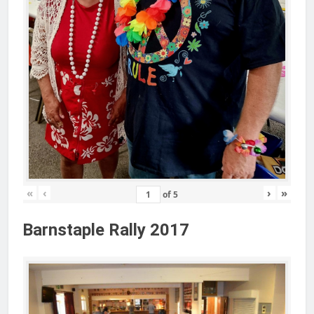
«
‹
›
»
of
5
Barnstaple Rally 2017