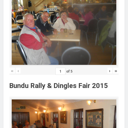
«
‹
›
»
of
5
Bundu Rally & Dingles Fair 2015