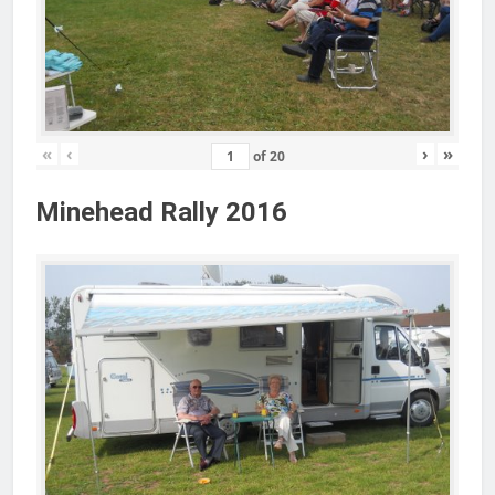
«
‹
›
»
of
20
Minehead Rally 2016