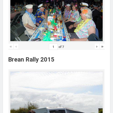
«
‹
›
»
of
7
Brean Rally 2015