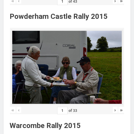
«
‹
›
»
of
43
Powderham Castle Rally 2015
«
‹
›
»
of
33
Warcombe Rally 2015