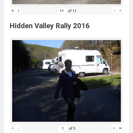
«
‹
›
»
of
11
Hidden Valley Rally 2016
«
‹
›
»
of
5