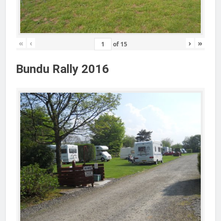
«
‹
›
»
of
15
Bundu Rally 2016