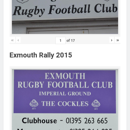
«
‹
›
»
of
17
Exmouth Rally 2015