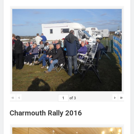
«
‹
›
»
of
3
Charmouth Rally 2016