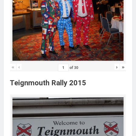
«
‹
›
»
of
30
Teignmouth Rally 2015