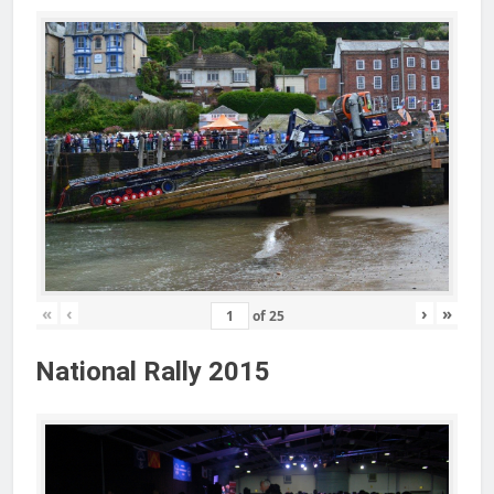
«
‹
›
»
of
25
National Rally 2015