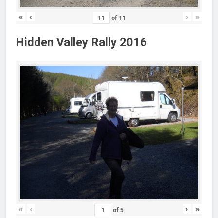
«
‹
›
»
of
11
Hidden Valley Rally 2016
«
‹
›
»
of
5