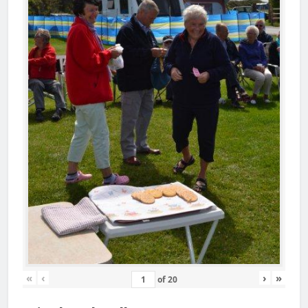
«
‹
›
»
of
20