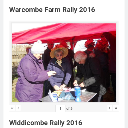
Warcombe Farm Rally 2016
«
‹
›
»
of
5
Widdicombe Rally 2016