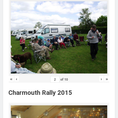
«
‹
›
»
of
10
Charmouth Rally 2015