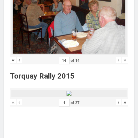
«
‹
›
»
of
14
Torquay Rally 2015
«
‹
›
»
of
27