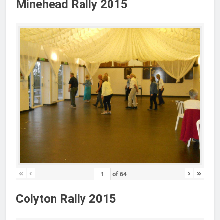
Minehead Rally 2015
«
‹
›
»
of
64
Colyton Rally 2015