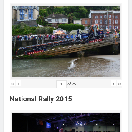
«
‹
›
»
of
25
National Rally 2015