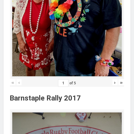
«
‹
›
»
of
5
Barnstaple Rally 2017