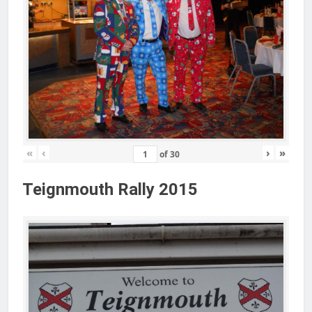
«
‹
›
»
of
30
Teignmouth Rally 2015