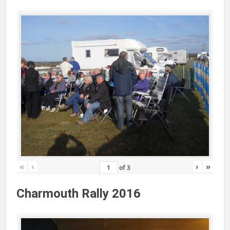
«
‹
›
»
of
3
Charmouth Rally 2016