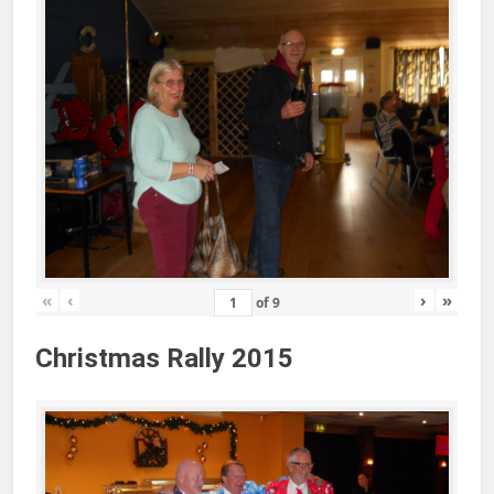
«
‹
›
»
of
9
Christmas Rally 2015