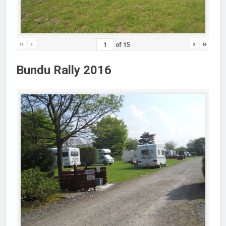
«
‹
›
»
of
15
Bundu Rally 2016