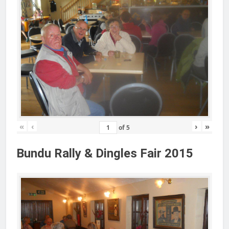
«
‹
›
»
of
5
Bundu Rally & Dingles Fair 2015