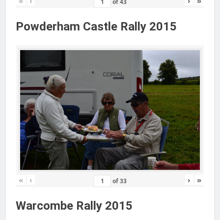
«
‹
›
»
of
43
Powderham Castle Rally 2015
«
‹
›
»
of
33
Warcombe Rally 2015