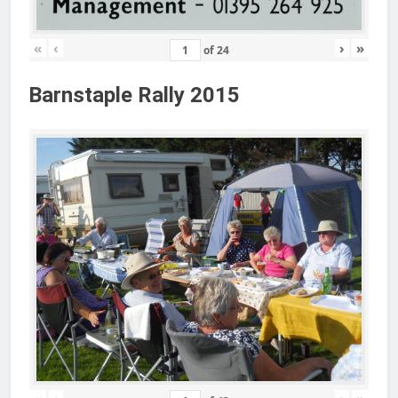
«
‹
›
»
of
24
Barnstaple Rally 2015