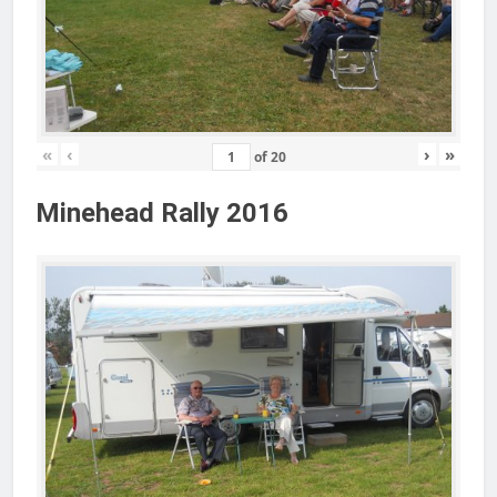
«
‹
›
»
of
20
Minehead Rally 2016