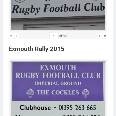
«
‹
›
»
of
17
Exmouth Rally 2015