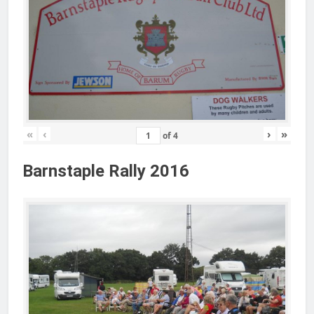
«
‹
›
»
of
4
Barnstaple Rally 2016