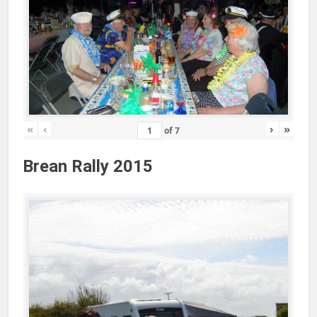
«
‹
›
»
of
7
Brean Rally 2015