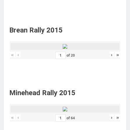
Brean Rally 2015
«
‹
›
»
of
20
Minehead Rally 2015
«
‹
›
»
of
64