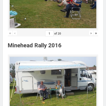
«
‹
›
»
of
20
Minehead Rally 2016