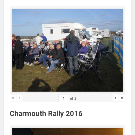
«
‹
›
»
of
3
Charmouth Rally 2016