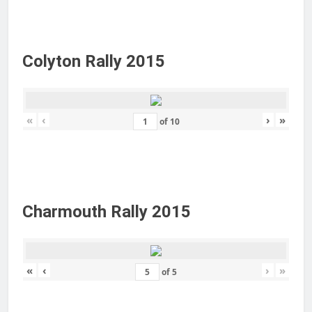
Colyton Rally 2015
«
‹
›
»
of
10
Charmouth Rally 2015
«
‹
›
»
of
5