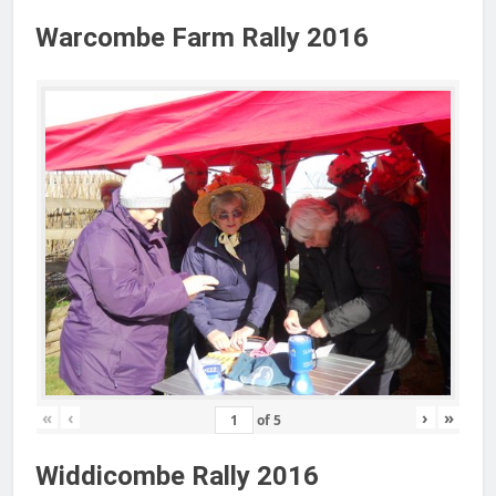
Warcombe Farm Rally 2016
«
‹
›
»
of
5
Widdicombe Rally 2016