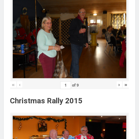
«
‹
›
»
of
9
Christmas Rally 2015