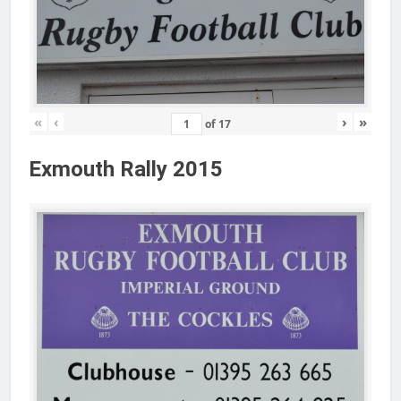
«
‹
›
»
of
17
Exmouth Rally 2015