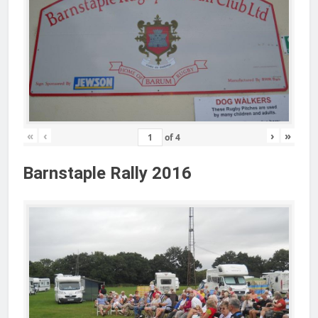
«
‹
›
»
of
4
Barnstaple Rally 2016