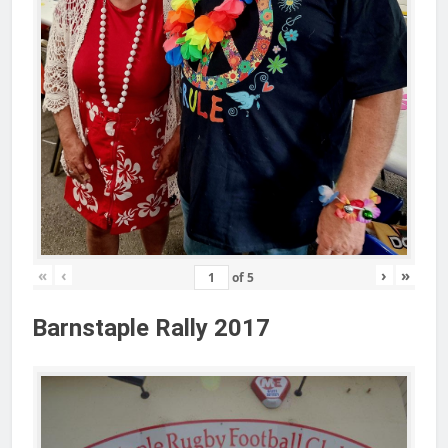
«
‹
›
»
of
5
Barnstaple Rally 2017