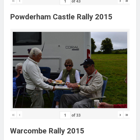
«
‹
›
»
of
43
Powderham Castle Rally 2015
«
‹
›
»
of
33
Warcombe Rally 2015