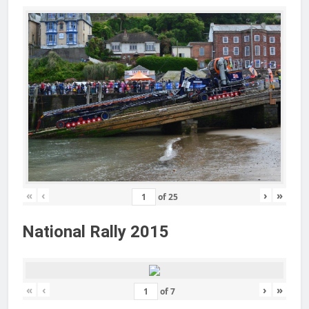
«
‹
›
»
of
25
National Rally 2015
«
‹
›
»
of
7