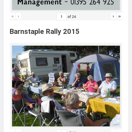
«
‹
›
»
of
24
Barnstaple Rally 2015