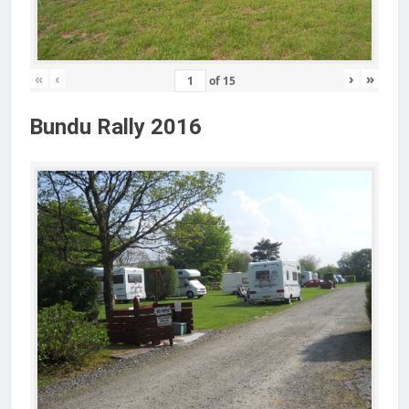
«
‹
›
»
of
15
Bundu Rally 2016