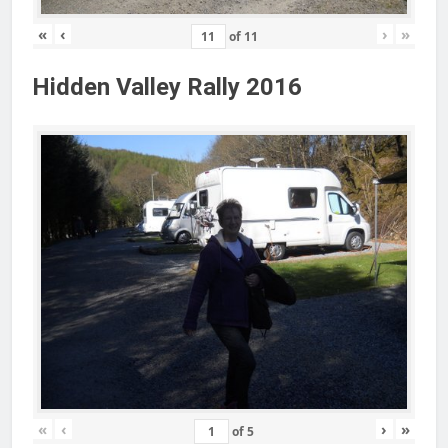
«
‹
›
»
of
11
Hidden Valley Rally 2016
«
‹
›
»
of
5