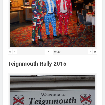
«
‹
›
»
of
30
Teignmouth Rally 2015