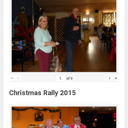
«
‹
›
»
of
9
Christmas Rally 2015