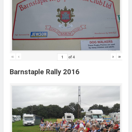
«
‹
›
»
of
4
Barnstaple Rally 2016