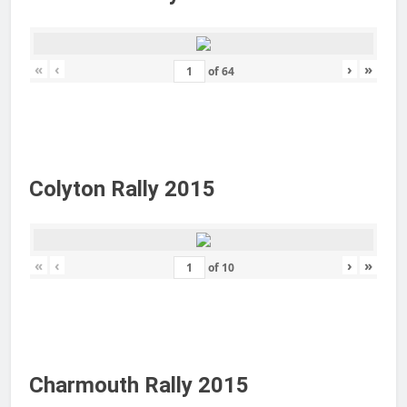
«
‹
›
»
of
64
Colyton Rally 2015
«
‹
›
»
of
10
Charmouth Rally 2015