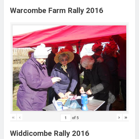
Warcombe Farm Rally 2016
«
‹
›
»
of
5
Widdicombe Rally 2016