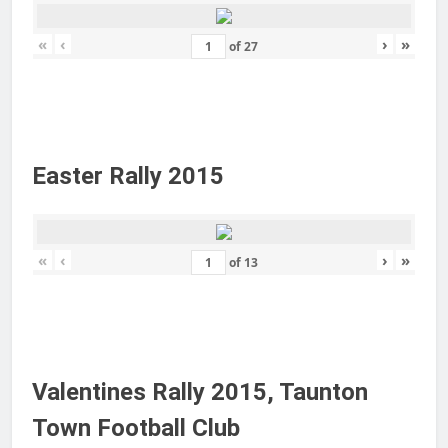
«
‹
›
»
of
27
Easter Rally 2015
«
‹
›
»
of
13
Valentines Rally 2015, Taunton
Town Football Club