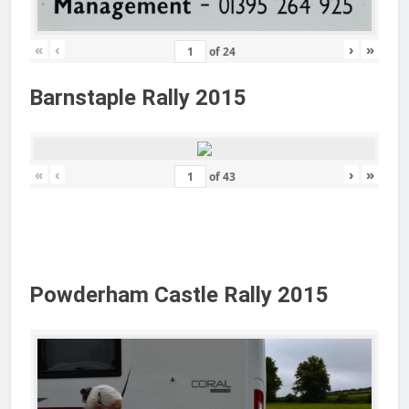
«
‹
›
»
of
24
Barnstaple Rally 2015
«
‹
›
»
of
43
Powderham Castle Rally 2015