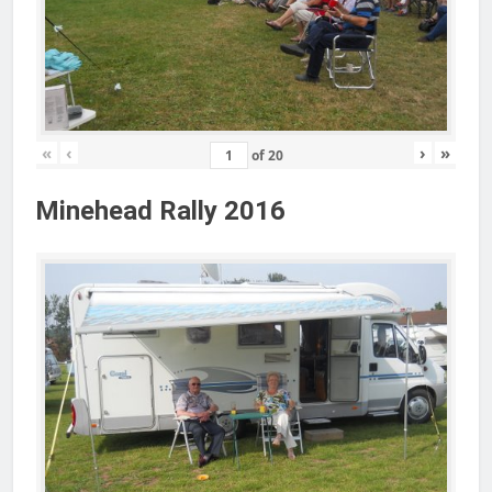
«
‹
›
»
of
20
Minehead Rally 2016