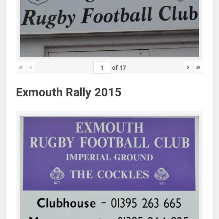
«
‹
›
»
of
17
Exmouth Rally 2015