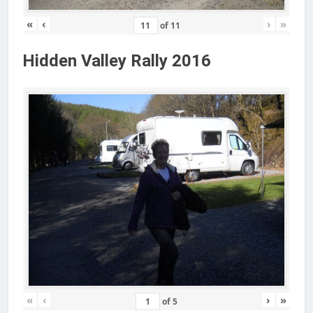
«
‹
›
»
of
11
Hidden Valley Rally 2016
«
‹
›
»
of
5