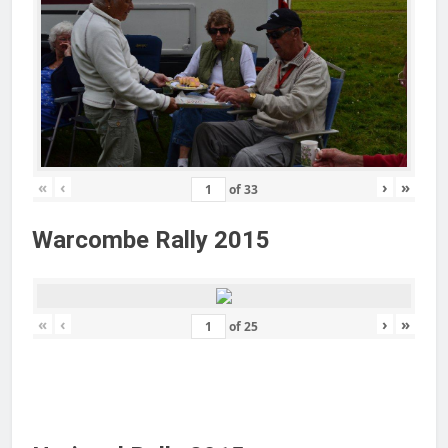
«
‹
›
»
of
33
Warcombe Rally 2015
«
‹
›
»
of
25