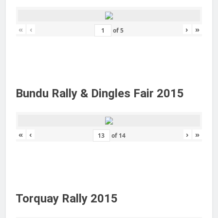
«
‹
›
»
of
5
Bundu Rally & Dingles Fair 2015
«
‹
›
»
of
14
Torquay Rally 2015