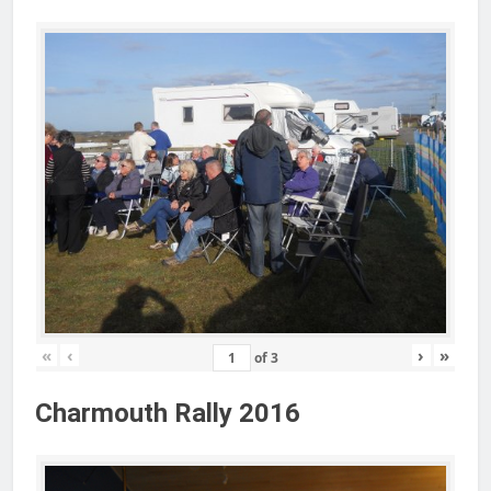
«
‹
›
»
of
3
Charmouth Rally 2016