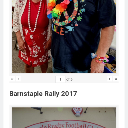
«
‹
›
»
of
5
Barnstaple Rally 2017