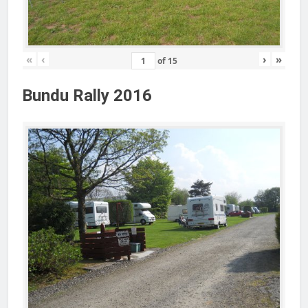
«
‹
›
»
of
15
Bundu Rally 2016