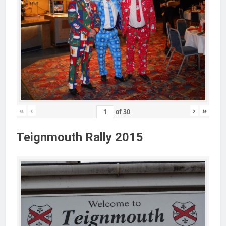
«
‹
›
»
of
30
Teignmouth Rally 2015