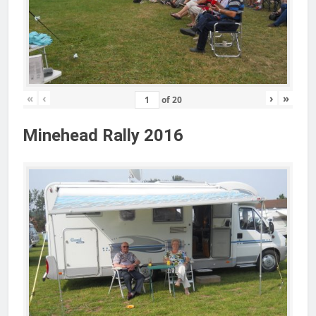
«
‹
›
»
of
20
Minehead Rally 2016