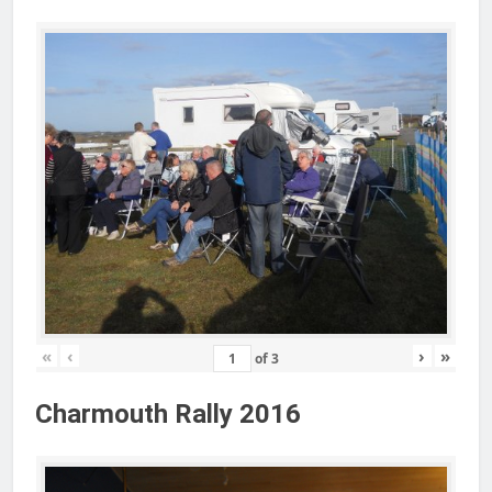
«
‹
›
»
of
3
Charmouth Rally 2016