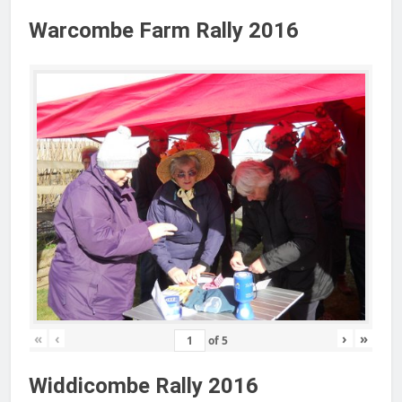
Warcombe Farm Rally 2016
«
‹
›
»
of
5
Widdicombe Rally 2016