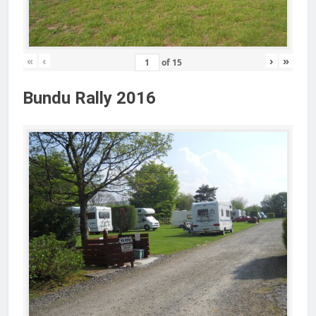
«
‹
›
»
of
15
Bundu Rally 2016