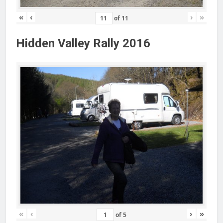
«
‹
›
»
of
11
Hidden Valley Rally 2016
«
‹
›
»
of
5