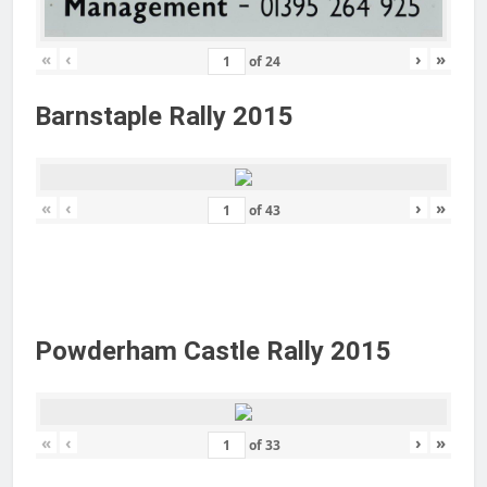
«
‹
›
»
of
24
Barnstaple Rally 2015
«
‹
›
»
of
43
Powderham Castle Rally 2015
«
‹
›
»
of
33