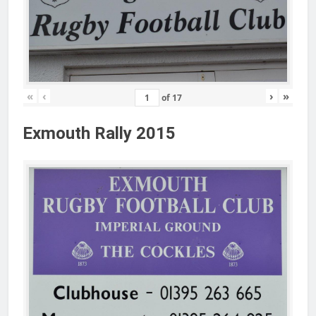
«
‹
›
»
of
17
Exmouth Rally 2015