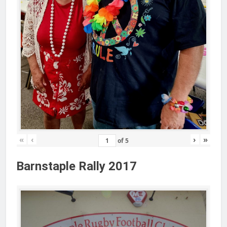
«
‹
›
»
of
5
Barnstaple Rally 2017