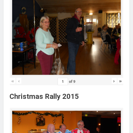
«
‹
›
»
of
9
Christmas Rally 2015