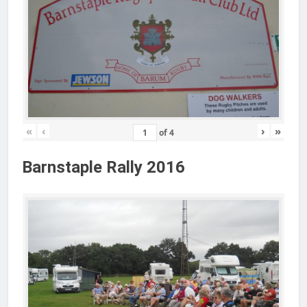
«
‹
›
»
of
4
Barnstaple Rally 2016