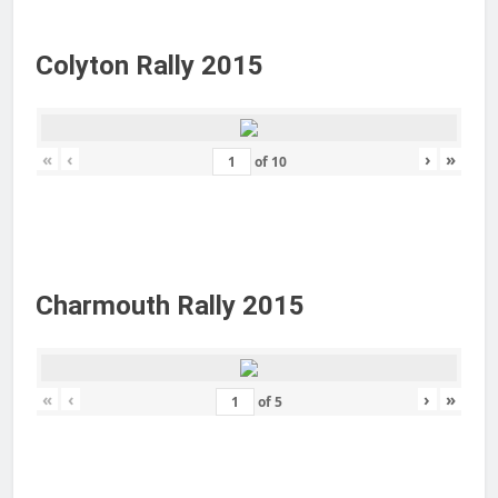
Colyton Rally 2015
«
‹
›
»
of
10
Charmouth Rally 2015
«
‹
›
»
of
5