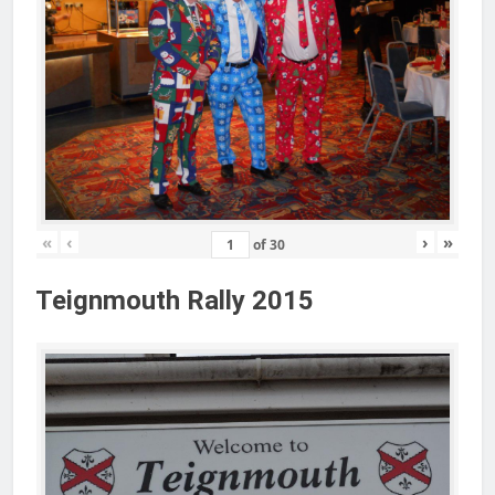
«
‹
›
»
of
30
Teignmouth Rally 2015