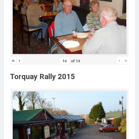
«
‹
›
»
of
14
Torquay Rally 2015