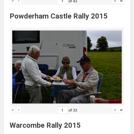
«
‹
›
»
of
43
Powderham Castle Rally 2015
«
‹
›
»
of
33
Warcombe Rally 2015