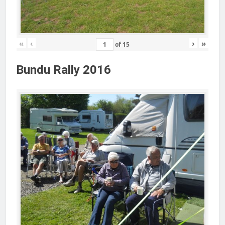
«
‹
›
»
of
15
Bundu Rally 2016