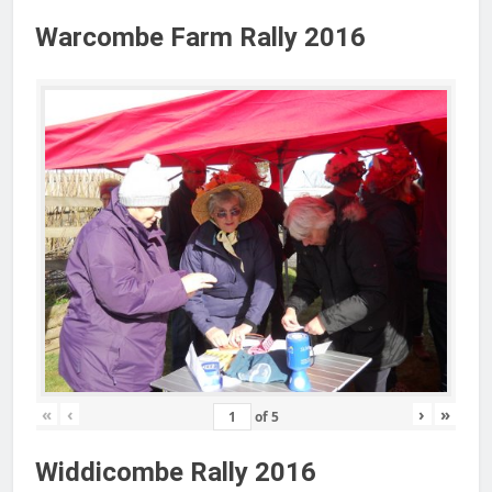
Warcombe Farm Rally 2016
«
‹
›
»
of
5
Widdicombe Rally 2016