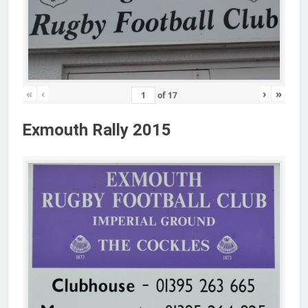
«
‹
›
»
of
17
Exmouth Rally 2015