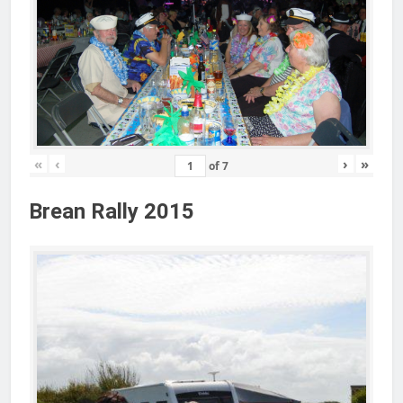
«
‹
›
»
of
7
Brean Rally 2015