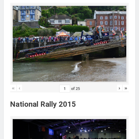
«
‹
›
»
of
25
National Rally 2015