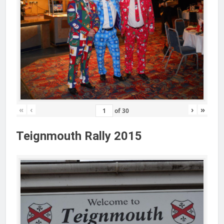
«
‹
›
»
of
30
Teignmouth Rally 2015