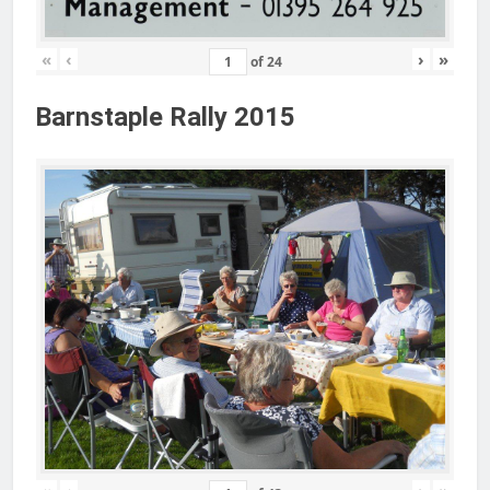
«
‹
›
»
of
24
Barnstaple Rally 2015