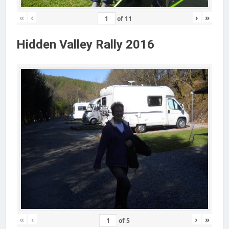
«
‹
›
»
of
11
Hidden Valley Rally 2016
«
‹
›
»
of
5