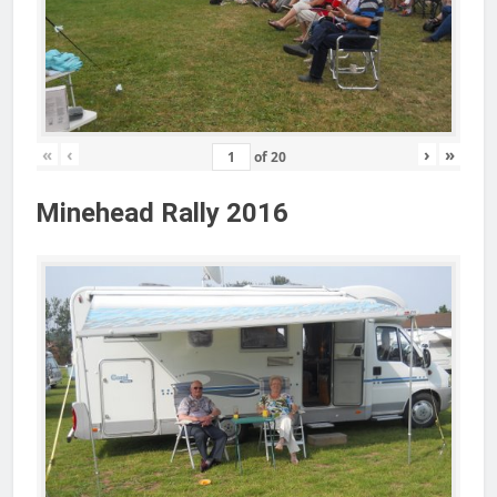
«
‹
›
»
of
20
Minehead Rally 2016