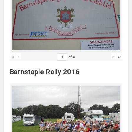
«
‹
›
»
of
4
Barnstaple Rally 2016