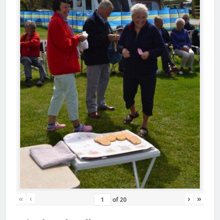
«
‹
›
»
of
20