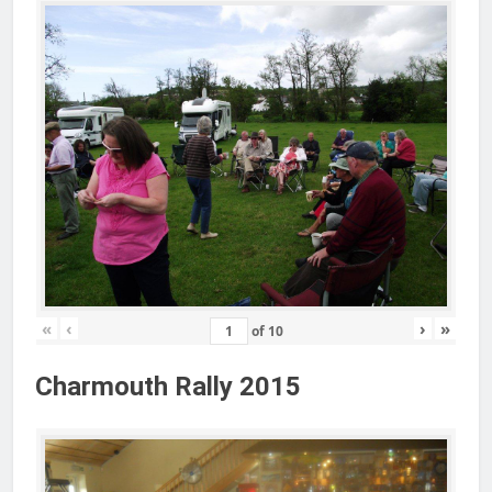
«
‹
›
»
of
10
Charmouth Rally 2015