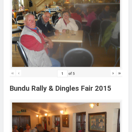
«
‹
›
»
of
5
Bundu Rally & Dingles Fair 2015