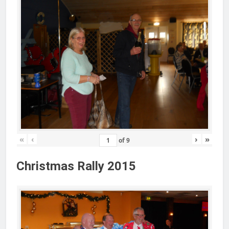
«
‹
›
»
of
9
Christmas Rally 2015