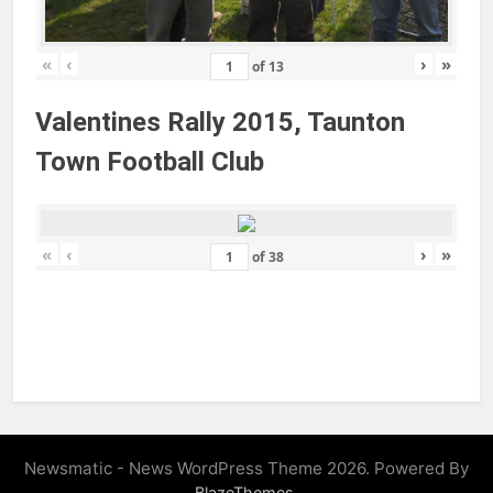
«
‹
›
»
of
13
Valentines Rally 2015, Taunton
Town Football Club
«
‹
›
»
of
38
Newsmatic - News WordPress Theme 2026. Powered By
.
BlazeThemes