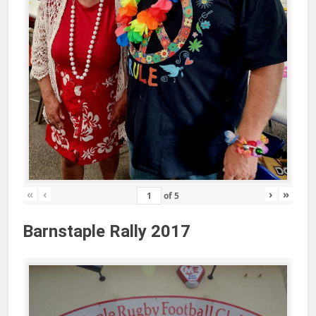
«
‹
›
»
of
5
Barnstaple Rally 2017