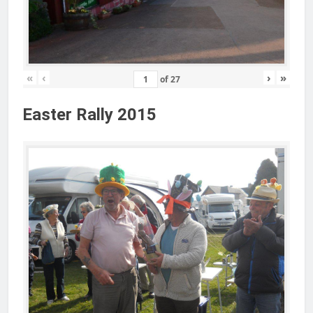
«
‹
›
»
of
27
Easter Rally 2015