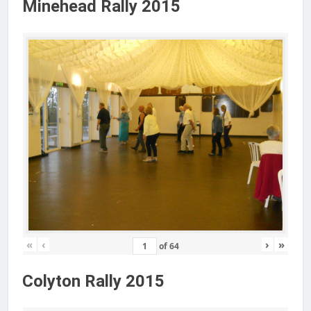
Minehead Rally 2015
«
‹
›
»
of
64
Colyton Rally 2015