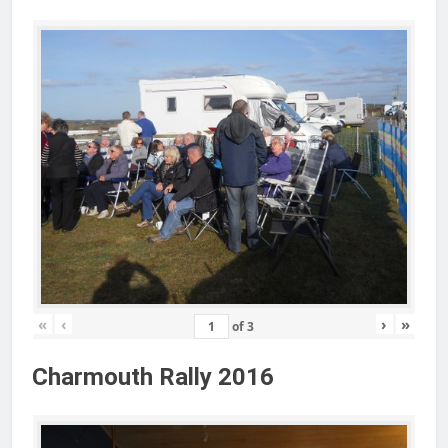
«
‹
›
»
of
3
Charmouth Rally 2016