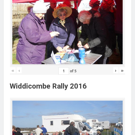
«
‹
›
»
of
5
Widdicombe Rally 2016