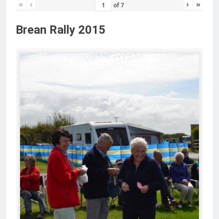
«
‹
›
»
of
7
Brean Rally 2015