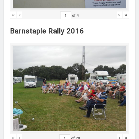
«
‹
›
»
of
4
Barnstaple Rally 2016
«
‹
›
»
of
20