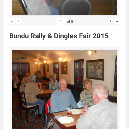
«
‹
›
»
of
5
Bundu Rally & Dingles Fair 2015