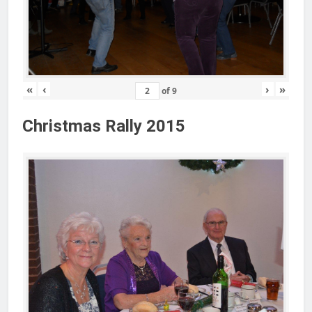
«
‹
›
»
of
9
Christmas Rally 2015