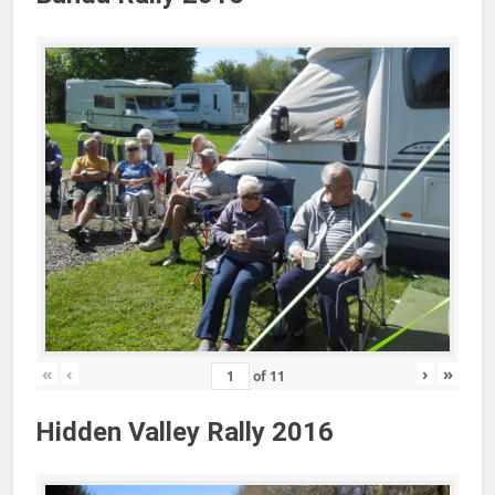
«
‹
›
»
of
11
Hidden Valley Rally 2016