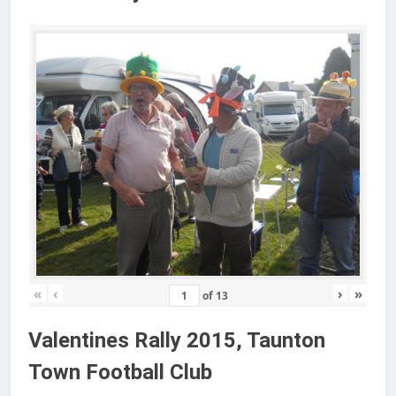
«
‹
›
»
of
13
Valentines Rally 2015, Taunton
Town Football Club