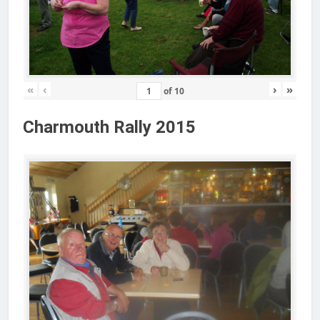
«
‹
›
»
of
10
Charmouth Rally 2015