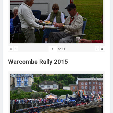
«
‹
›
»
of
33
Warcombe Rally 2015