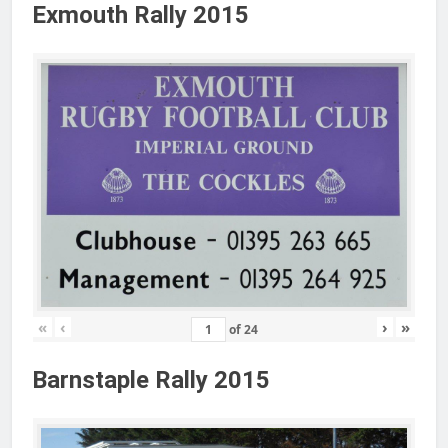
Exmouth Rally 2015
«
‹
›
»
of
24
Barnstaple Rally 2015