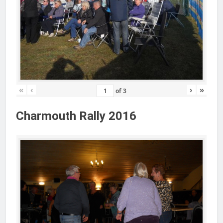
«
‹
›
»
of
3
Charmouth Rally 2016