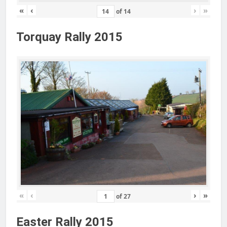
«
‹
›
»
of
14
Torquay Rally 2015
«
‹
›
»
of
27
Easter Rally 2015