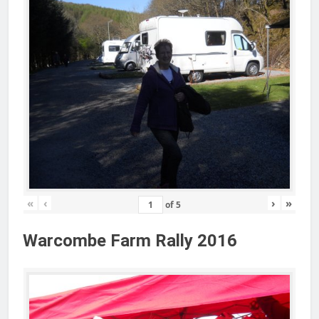
«
‹
›
»
of
5
Warcombe Farm Rally 2016