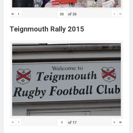
«
‹
›
»
of
30
Teignmouth Rally 2015
«
‹
›
»
of
17