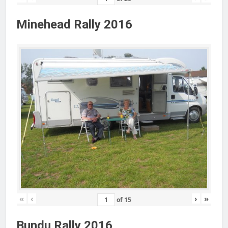
Minehead Rally 2016
«
‹
›
»
of
15
Bundu Rally 2016