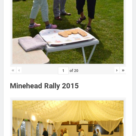
«
‹
›
»
of
20
Minehead Rally 2015