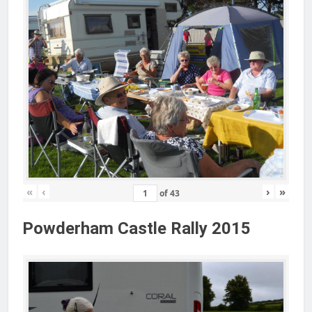
«
‹
›
»
of
43
Powderham Castle Rally 2015