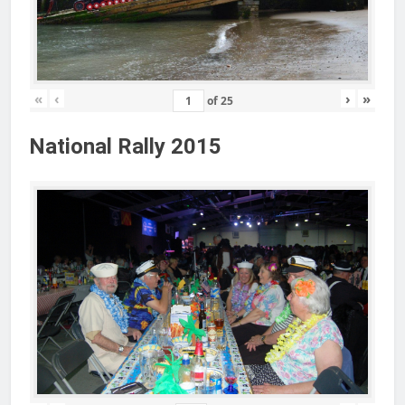
«
‹
›
»
of
25
National Rally 2015