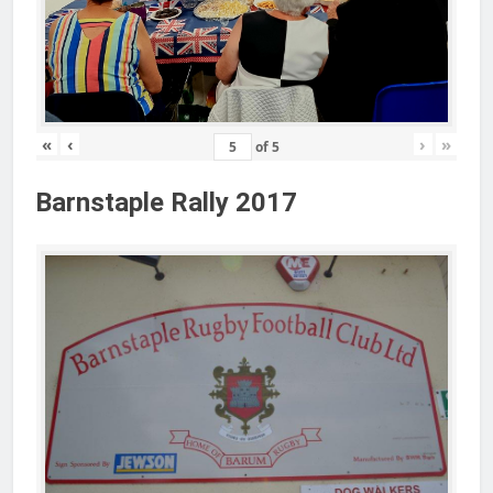
«
‹
›
»
of
5
Barnstaple Rally 2017