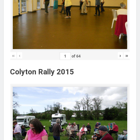
«
‹
›
»
of
64
Colyton Rally 2015