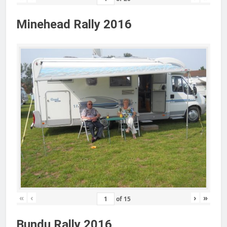
Minehead Rally 2016
«
‹
›
»
of
15
Bundu Rally 2016