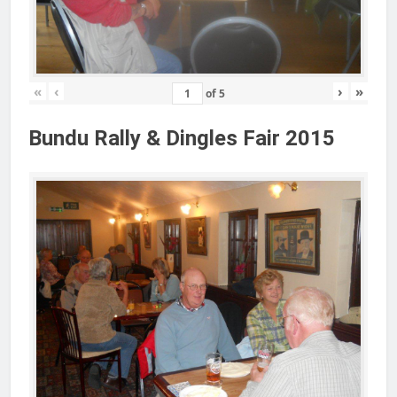
«
‹
›
»
of
5
Bundu Rally & Dingles Fair 2015