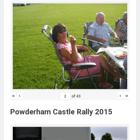
«
‹
›
»
of
43
Powderham Castle Rally 2015