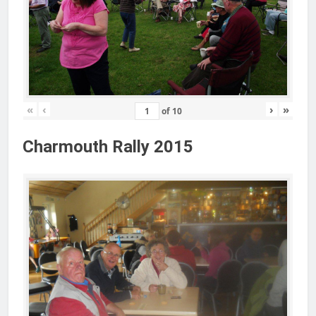
«
‹
›
»
of
10
Charmouth Rally 2015