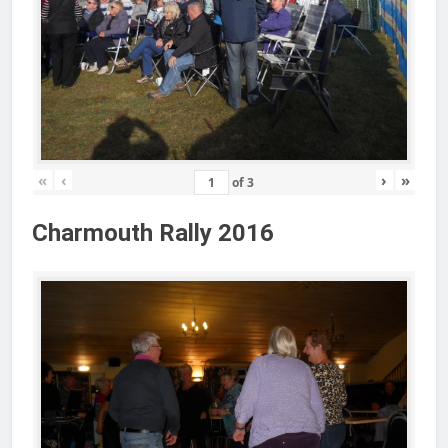
«
‹
›
»
of
3
Charmouth Rally 2016