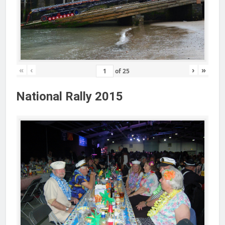
«
‹
›
»
of
25
National Rally 2015