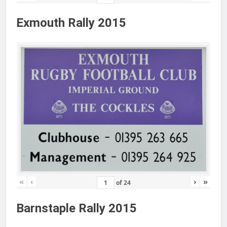
Exmouth Rally 2015
«
‹
›
»
of
24
Barnstaple Rally 2015