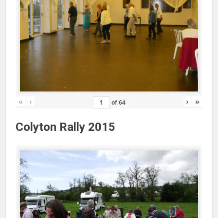
«
‹
›
»
of
64
Colyton Rally 2015