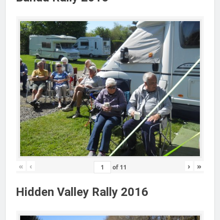
«
‹
›
»
of
11
Hidden Valley Rally 2016