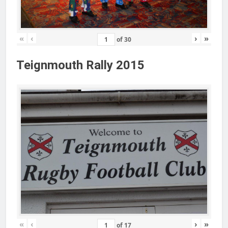
«
‹
›
»
of
30
Teignmouth Rally 2015
«
‹
›
»
of
17