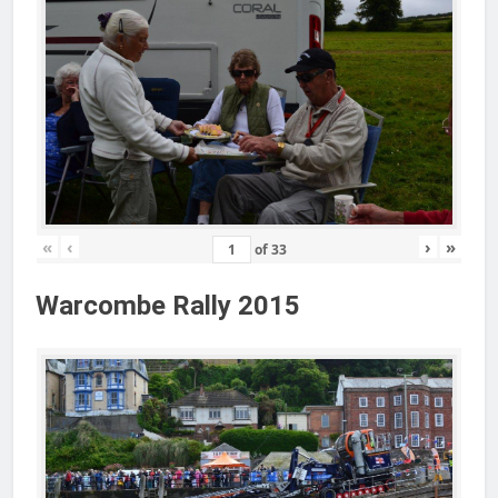
«
‹
›
»
of
33
Warcombe Rally 2015