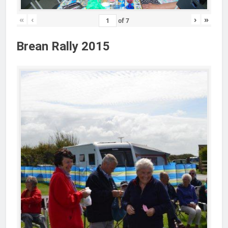
«
‹
›
»
of
7
Brean Rally 2015