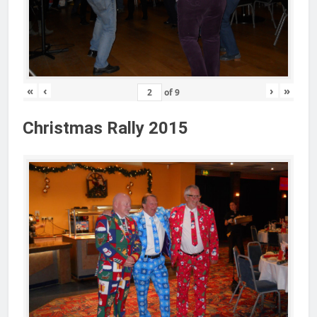
«
‹
›
»
of
9
Christmas Rally 2015