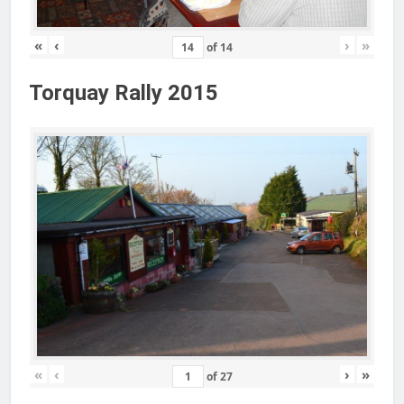
«
‹
›
»
of
14
Torquay Rally 2015
«
‹
›
»
of
27