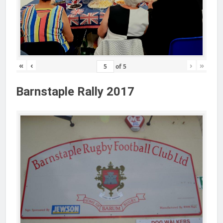
«
‹
›
»
of
5
Barnstaple Rally 2017