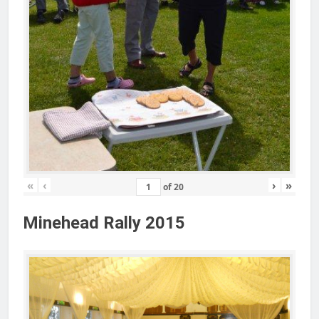
«
‹
›
»
of
20
Minehead Rally 2015