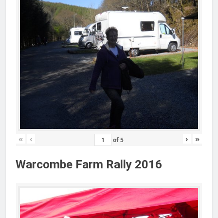
«
‹
›
»
of
5
Warcombe Farm Rally 2016