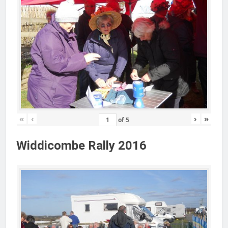
«
‹
›
»
of
5
Widdicombe Rally 2016