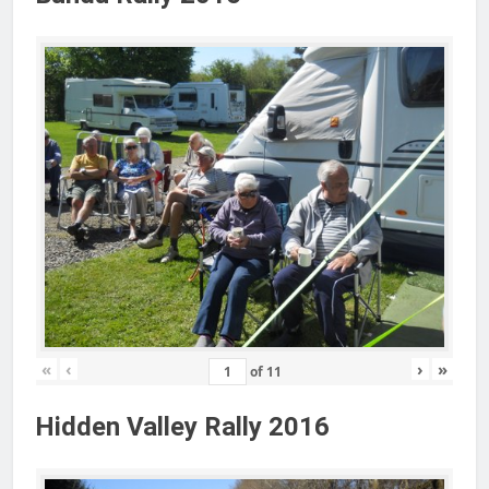
«
‹
›
»
of
11
Hidden Valley Rally 2016