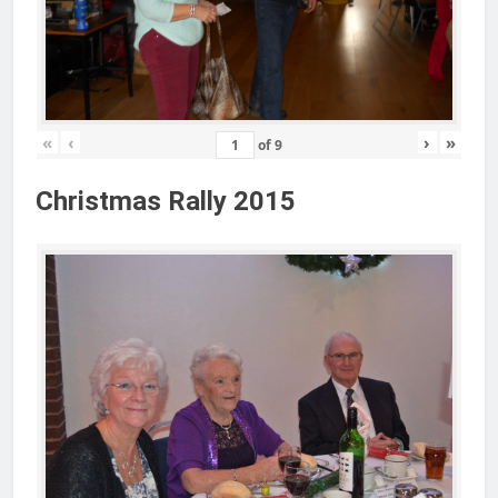
«
‹
›
»
of
9
Christmas Rally 2015