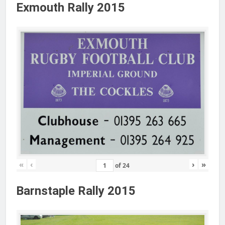
Exmouth Rally 2015
«
‹
›
»
of
24
Barnstaple Rally 2015