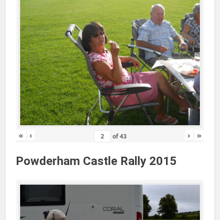
«
‹
›
»
of
43
Powderham Castle Rally 2015