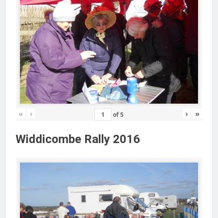
«
‹
›
»
of
5
Widdicombe Rally 2016