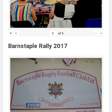
«
‹
›
»
of
5
Barnstaple Rally 2017