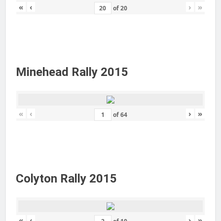
«
‹
›
»
of
20
Minehead Rally 2015
«
‹
›
»
of
64
Colyton Rally 2015
«
‹
›
»