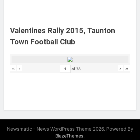
Valentines Rally 2015, Taunton
Town Football Club
«
‹
›
»
of
38
Newsmatic - News WordPress Theme 2026. Powered By
.
BlazeThemes