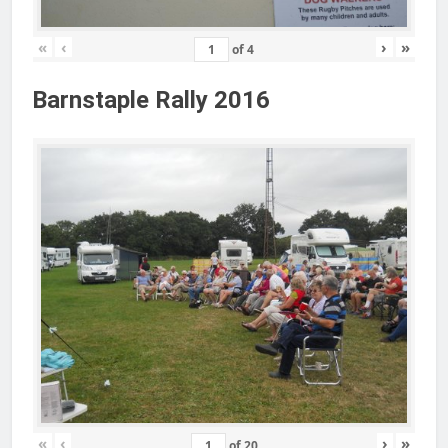
«
‹
›
»
of
4
Barnstaple Rally 2016
«
‹
›
»
of
20