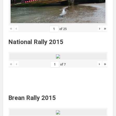
«
‹
›
»
of
25
National Rally 2015
«
‹
›
»
of
7
Brean Rally 2015