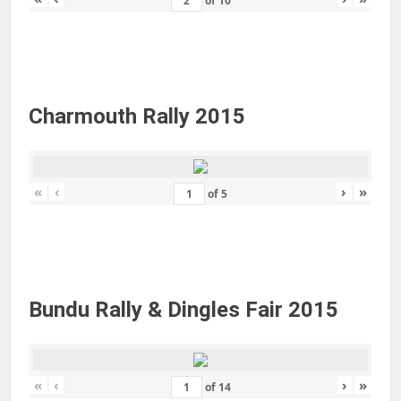
of
10
Charmouth Rally 2015
«
‹
›
»
of
5
Bundu Rally & Dingles Fair 2015
«
‹
›
»
of
14