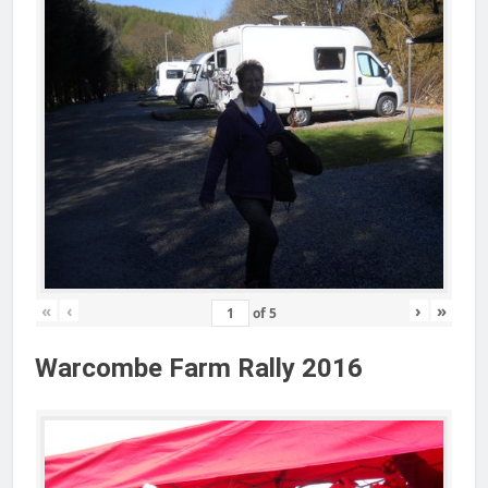
«
‹
›
»
of
5
Warcombe Farm Rally 2016