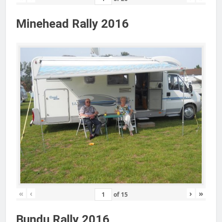
Minehead Rally 2016
«
‹
›
»
of
15
Bundu Rally 2016