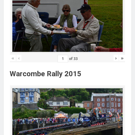
«
‹
›
»
of
33
Warcombe Rally 2015