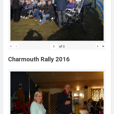
«
‹
›
»
of
3
Charmouth Rally 2016