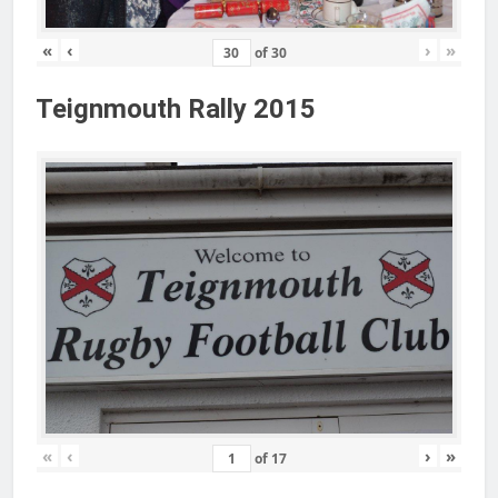
«
‹
›
»
of
30
Teignmouth Rally 2015
«
‹
›
»
of
17